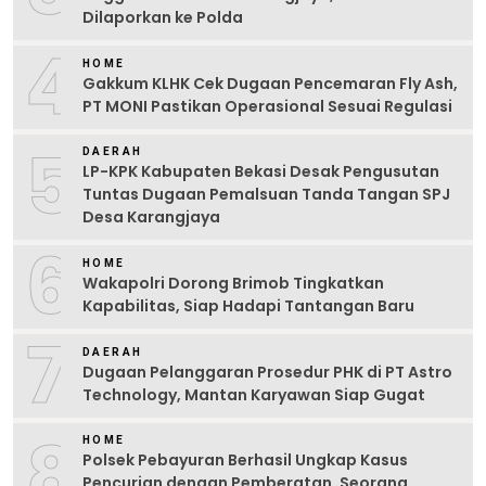
Dilaporkan ke Polda
4
HOME
Gakkum KLHK Cek Dugaan Pencemaran Fly Ash,
PT MONI Pastikan Operasional Sesuai Regulasi
5
DAERAH
LP-KPK Kabupaten Bekasi Desak Pengusutan
Tuntas Dugaan Pemalsuan Tanda Tangan SPJ
Desa Karangjaya
6
HOME
Wakapolri Dorong Brimob Tingkatkan
Kapabilitas, Siap Hadapi Tantangan Baru
7
DAERAH
Dugaan Pelanggaran Prosedur PHK di PT Astro
Technology, Mantan Karyawan Siap Gugat
8
HOME
Polsek Pebayuran Berhasil Ungkap Kasus
Pencurian dengan Pemberatan, Seorang