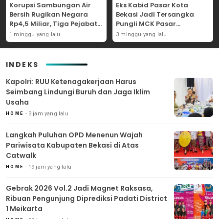
Korupsi Sambungan Air
Eks Kabid Pasar Kota
Bersih Rugikan Negara
Bekasi Jadi Tersangka
Rp4,5 Miliar, Tiga Pejabat
Pungli MCK Pasar
Perumda Dijerat
Bantargebang
1 minggu yang lalu
3 minggu yang lalu
INDEKS
Kapolri: RUU Ketenagakerjaan Harus
Seimbang Lindungi Buruh dan Jaga Iklim
Usaha
3 jam yang lalu
HOME
Langkah Puluhan OPD Menenun Wajah
Pariwisata Kabupaten Bekasi di Atas
Catwalk
19 jam yang lalu
HOME
Gebrak 2026 Vol.2 Jadi Magnet Raksasa,
Ribuan Pengunjung Diprediksi Padati District
1 Meikarta