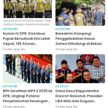
EKONOMI
EKONOMI
Komisi IV DPR: Distribusi
Bareskrim Dampingi
Pupuk Bersubsidi Kini Lebih
Penggeledahan Kasus
Cepat, 145 Aturan
Satwa Dilindungi di Bekasi
Dipangkas
1 bulan yang lalu
2 bulan yang lalu
EKONOMI
DAERAH
BPK Serahkan IHPS II 2025 ke
Dana Desa Rappolemba
DPR, Ungkap Potensi
Disorot Nasional, Presiden
Penyelamatan Keuangan
LIRA Nilai Ada Dugaan
Negara Puluhan Triliun
Abuse of Power
4 bulan yang lalu
6 bulan yang lalu