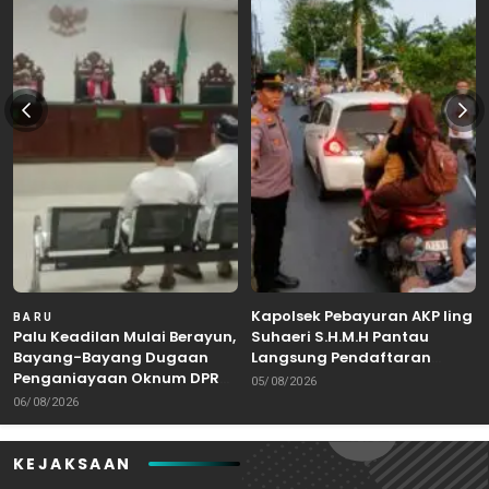
Kapolsek Pebayuran AKP Iing
BARU
Palu Keadilan Mulai Berayun,
Suhaeri S.H.M.H Pantau
Bayang-Bayang Dugaan
Langsung Pendaftaran
Penganiayaan Oknum DPRD
Bakal Calon Kepala Desa di
05/08/2026
Bekasi Masuk Meja Hijau
Karangreja
06/08/2026
KEJAKSAAN