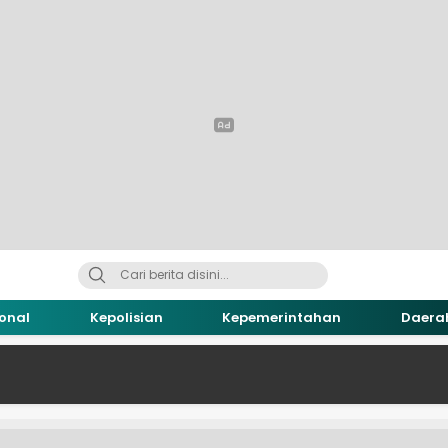
onal
Kepolisian
Kepemerintahan
Daera