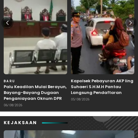
Kapolsek Pebayuran AKP Iing
BARU
Palu Keadilan Mulai Berayun,
Suhaeri S.H.M.H Pantau
Bayang-Bayang Dugaan
Langsung Pendaftaran
Penganiayaan Oknum DPRD
Bakal Calon Kepala Desa di
05/08/2026
Bekasi Masuk Meja Hijau
Karangreja
06/08/2026
KEJAKSAAN