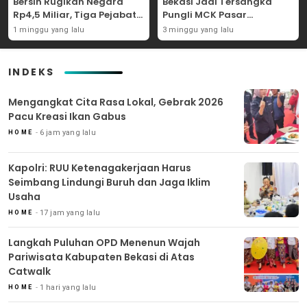
Bersih Rugikan Negara
Bekasi Jadi Tersangka
Rp4,5 Miliar, Tiga Pejabat
Pungli MCK Pasar
Perumda Dijerat
Bantargebang
1 minggu yang lalu
3 minggu yang lalu
INDEKS
Mengangkat Cita Rasa Lokal, Gebrak 2026
Pacu Kreasi Ikan Gabus
6 jam yang lalu
HOME
Kapolri: RUU Ketenagakerjaan Harus
Seimbang Lindungi Buruh dan Jaga Iklim
Usaha
17 jam yang lalu
HOME
Langkah Puluhan OPD Menenun Wajah
Pariwisata Kabupaten Bekasi di Atas
Catwalk
1 hari yang lalu
HOME