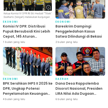
EKONOMI
EKONOMI
Komisi IV DPR: Distribusi
Bareskrim Dampingi
Pupuk Bersubsidi Kini Lebih
Penggeledahan Kasus
Cepat, 145 Aturan
Satwa Dilindungi di Bekasi
Dipangkas
1 bulan yang lalu
2 bulan yang lalu
EKONOMI
DAERAH
BPK Serahkan IHPS II 2025 ke
Dana Desa Rappolemba
DPR, Ungkap Potensi
Disorot Nasional, Presiden
Penyelamatan Keuangan
LIRA Nilai Ada Dugaan
Negara Puluhan Triliun
Abuse of Power
4 bulan yang lalu
6 bulan yang lalu