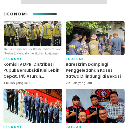
EKONOMI
EKONOMI
EKONOMI
Komisi IV DPR: Distribusi
Bareskrim Dampingi
Pupuk Bersubsidi Kini Lebih
Penggeledahan Kasus
Cepat, 145 Aturan
Satwa Dilindungi di Bekasi
Dipangkas
1 bulan yang lalu
2 bulan yang lalu
EKONOMI
DAERAH