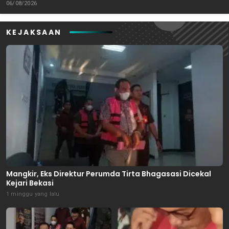
Bekasi Masuk Meja Hijau
Karangreja
06/08/2026
KEJAKSAAN
Mangkir, Eks Direktur Perumda Tirta Bhagasasi Dicekal
Kejari Bekasi
1 minggu yang lalu