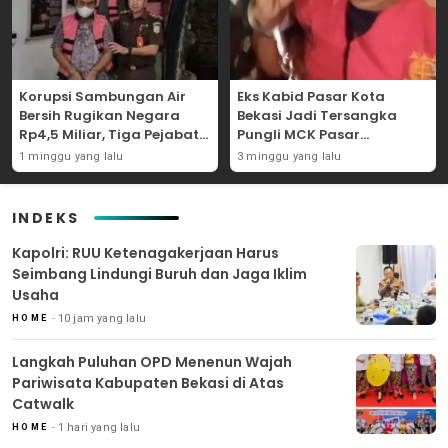
Korupsi Sambungan Air
Eks Kabid Pasar Kota
Bersih Rugikan Negara
Bekasi Jadi Tersangka
Rp4,5 Miliar, Tiga Pejabat
Pungli MCK Pasar
Perumda Dijerat
Bantargebang
1 minggu yang lalu
3 minggu yang lalu
INDEKS
Kapolri: RUU Ketenagakerjaan Harus
Seimbang Lindungi Buruh dan Jaga Iklim
Usaha
10 jam yang lalu
HOME
Langkah Puluhan OPD Menenun Wajah
Pariwisata Kabupaten Bekasi di Atas
Catwalk
1 hari yang lalu
HOME