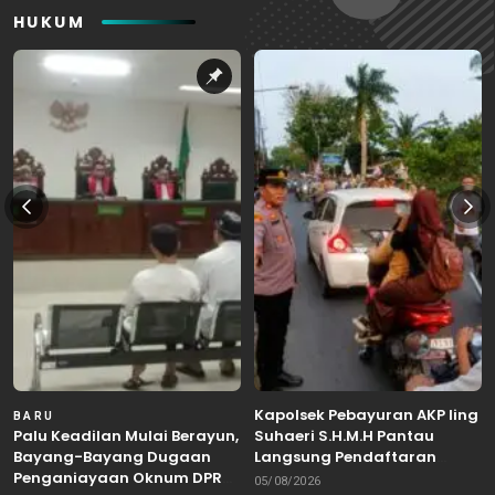
HUKUM
Kapolsek Pebayuran AKP Iing
BARU
Palu Keadilan Mulai Berayun,
Suhaeri S.H.M.H Pantau
Bayang-Bayang Dugaan
Langsung Pendaftaran
Penganiayaan Oknum DPRD
Bakal Calon Kepala Desa di
05/08/2026