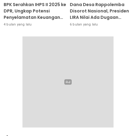
BPK Serahkan IHPS II 2025 ke
Dana Desa Rappolemba
DPR, Ungkap Potensi
Disorot Nasional, Presiden
Penyelamatan Keuangan
LIRA Nilai Ada Dugaan
Negara Puluhan Triliun
Abuse of Power
4 bulan yang lalu
6 bulan yang lalu