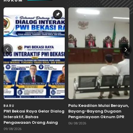
Palu Keadilan Mulai Berayun,
BARU
PWI Bekasi Raya Gelar Dialog
Bayang-Bayang Dugaan
Interaktif, Bahas
Penganiayaan Oknum DPRD
Pengawasan Orang Asing
Bekasi Masuk Meja Hijau
06/08/2026
dan Tenaga Kerja
09/08/2026