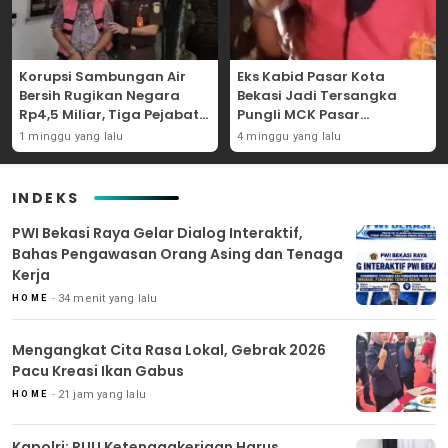
Korupsi Sambungan Air
Eks Kabid Pasar Kota
Bersih Rugikan Negara
Bekasi Jadi Tersangka
Rp4,5 Miliar, Tiga Pejabat
Pungli MCK Pasar
Perumda Dijerat
Bantargebang
1 minggu yang lalu
4 minggu yang lalu
INDEKS
PWI Bekasi Raya Gelar Dialog Interaktif,
Bahas Pengawasan Orang Asing dan Tenaga
Kerja
34 menit yang lalu
HOME
Mengangkat Cita Rasa Lokal, Gebrak 2026
Pacu Kreasi Ikan Gabus
21 jam yang lalu
HOME
Kapolri: RUU Ketenagakerjaan Harus