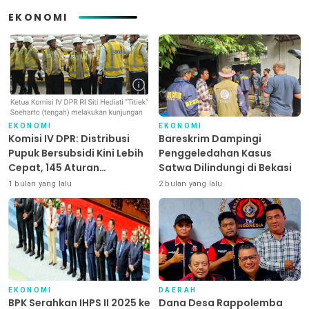
EKONOMI
EKONOMI
EKONOMI
Komisi IV DPR: Distribusi
Bareskrim Dampingi
Pupuk Bersubsidi Kini Lebih
Penggeledahan Kasus
Cepat, 145 Aturan
Satwa Dilindungi di Bekasi
Dipangkas
1 bulan yang lalu
2 bulan yang lalu
EKONOMI
DAERAH
BPK Serahkan IHPS II 2025 ke
Dana Desa Rappolemba