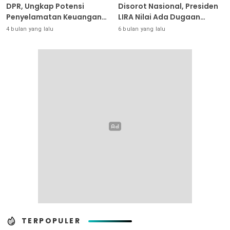
DPR, Ungkap Potensi
Disorot Nasional, Presiden
Penyelamatan Keuangan
LIRA Nilai Ada Dugaan
Negara Puluhan Triliun
Abuse of Power
4 bulan yang lalu
6 bulan yang lalu
TERPOPULER