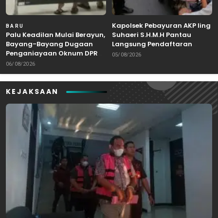
Kapolsek Pebayuran AKP Iing
BARU
Palu Keadilan Mulai Berayun,
Suhaeri S.H.M.H Pantau
Bayang-Bayang Dugaan
Langsung Pendaftaran
Penganiayaan Oknum DPRD
Bakal Calon Kepala Desa di
05/08/2026
Bekasi Masuk Meja Hijau
Karangreja
06/08/2026
KEJAKSAAN