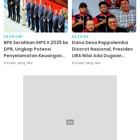
EKONOMI
DAERAH
BPK Serahkan IHPS II 2025 ke
Dana Desa Rappolemba
DPR, Ungkap Potensi
Disorot Nasional, Presiden
Penyelamatan Keuangan
LIRA Nilai Ada Dugaan
Negara Puluhan Triliun
Abuse of Power
4 bulan yang lalu
6 bulan yang lalu