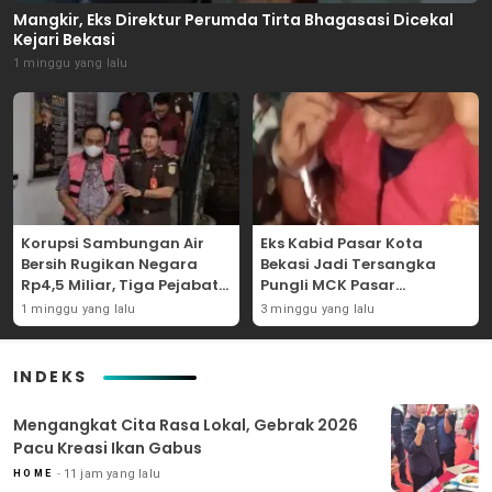
Mangkir, Eks Direktur Perumda Tirta Bhagasasi Dicekal
Kejari Bekasi
1 minggu yang lalu
Korupsi Sambungan Air
Eks Kabid Pasar Kota
Bersih Rugikan Negara
Bekasi Jadi Tersangka
Rp4,5 Miliar, Tiga Pejabat
Pungli MCK Pasar
Perumda Dijerat
Bantargebang
1 minggu yang lalu
3 minggu yang lalu
INDEKS
Mengangkat Cita Rasa Lokal, Gebrak 2026
Pacu Kreasi Ikan Gabus
11 jam yang lalu
HOME