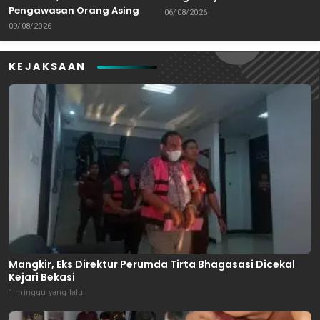
Pengawasan Orang Asing
Bekasi Masuk Meja Hijau
06/08/2026
dan Tenaga Kerja
09/08/2026
KEJAKSAAN
Mangkir, Eks Direktur Perumda Tirta Bhagasasi Dicekal
Kejari Bekasi
1 minggu yang lalu