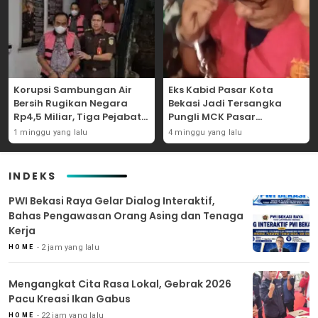
Korupsi Sambungan Air
Eks Kabid Pasar Kota
Bersih Rugikan Negara
Bekasi Jadi Tersangka
Rp4,5 Miliar, Tiga Pejabat
Pungli MCK Pasar
Perumda Dijerat
Bantargebang
1 minggu yang lalu
4 minggu yang lalu
INDEKS
PWI Bekasi Raya Gelar Dialog Interaktif,
Bahas Pengawasan Orang Asing dan Tenaga
Kerja
2 jam yang lalu
HOME
Mengangkat Cita Rasa Lokal, Gebrak 2026
Pacu Kreasi Ikan Gabus
22 jam yang lalu
HOME