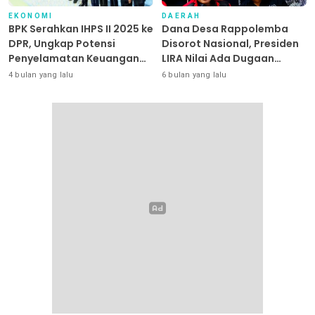
EKONOMI
DAERAH
BPK Serahkan IHPS II 2025 ke
Dana Desa Rappolemba
DPR, Ungkap Potensi
Disorot Nasional, Presiden
Penyelamatan Keuangan
LIRA Nilai Ada Dugaan
Negara Puluhan Triliun
Abuse of Power
4 bulan yang lalu
6 bulan yang lalu