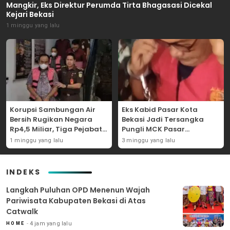
Mangkir, Eks Direktur Perumda Tirta Bhagasasi Dicekal
Kejari Bekasi
1 minggu yang lalu
Korupsi Sambungan Air
Eks Kabid Pasar Kota
Bersih Rugikan Negara
Bekasi Jadi Tersangka
Rp4,5 Miliar, Tiga Pejabat
Pungli MCK Pasar
Perumda Dijerat
Bantargebang
1 minggu yang lalu
3 minggu yang lalu
INDEKS
Langkah Puluhan OPD Menenun Wajah
Pariwisata Kabupaten Bekasi di Atas
Catwalk
4 jam yang lalu
HOME