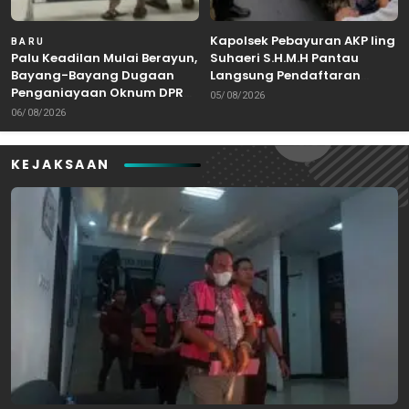
Kapolsek Pebayuran AKP Iing
BARU
Palu Keadilan Mulai Berayun,
Suhaeri S.H.M.H Pantau
Bayang-Bayang Dugaan
Langsung Pendaftaran
Penganiayaan Oknum DPRD
Bakal Calon Kepala Desa di
05/08/2026
Bekasi Masuk Meja Hijau
Karangreja
06/08/2026
KEJAKSAAN