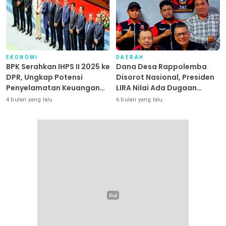
EKONOMI
DAERAH
BPK Serahkan IHPS II 2025 ke
Dana Desa Rappolemba
DPR, Ungkap Potensi
Disorot Nasional, Presiden
Penyelamatan Keuangan
LIRA Nilai Ada Dugaan
Negara Puluhan Triliun
Abuse of Power
4 bulan yang lalu
6 bulan yang lalu