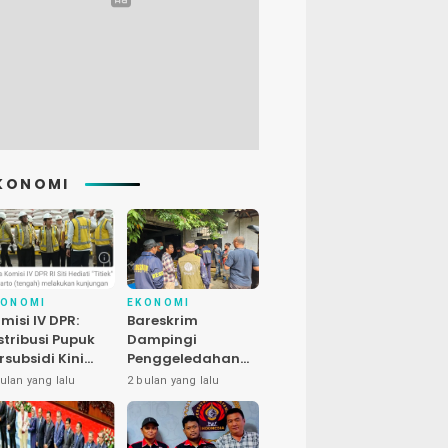
KONOMI
KONOMI
EKONOMI
misi IV DPR:
Bareskrim
stribusi Pupuk
Dampingi
rsubsidi Kini
Penggeledahan
bih Cepat, 145
Kasus Satwa
ulan yang lalu
2 bulan yang lalu
uran Dipangkas
Dilindungi di
Bekasi