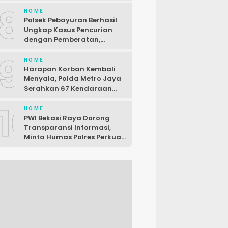
Baru
8
HOME
Polsek Pebayuran Berhasil
Ungkap Kasus Pencurian
dengan Pemberatan,
Seorang Pelaku Dibekuk di
9
Karawang
HOME
Harapan Korban Kembali
Menyala, Polda Metro Jaya
Serahkan 67 Kendaraan
Curian
10
HOME
PWI Bekasi Raya Dorong
Transparansi Informasi,
Minta Humas Polres Perkuat
Komunikasi dengan Media