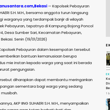
anusantara.com,Bekasi
— Kapolsek Pebayuran
UHAERI S.H. M.H., bersama anggota turun langsung
i warganya yang terdampak banjir di wilayah
ek Pebayuran, tepatnya di Kampung Bojong Poncol
4, Desa Sumber Sari, Kecamatan Pebayuran,
Bekasi. Senin (19/01/2026)
E
Kapolsek Pebayuran dalam kesempatan tersebut
 memberikan bantuan kemanusiaan berupa
us mie instan kepada warga yang saat ini berada
arurat pengungsian.
E
Ko
ersebut diharapkan dapat membantu meringankan
Di
 pangan sementara bagi warga yang sedang
Be
 musibah.
Le
1 b
At
annya, AKP IING SUHAERI S.H. M.H., menyampaikan
da warga agar tetap berhati-hati dan