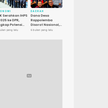
KONOMI
DAERAH
K Serahkan IHPS
Dana Desa
 2025 ke DPR,
Rappolemba
gkap Potensi
Disorot Nasional,
enyelamatan
Presiden LIRA Nilai
ulan yang lalu
6 bulan yang lalu
euangan Negara
Ada Dugaan
luhan Triliun
Abuse of Power