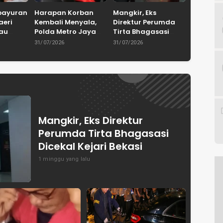
bayuran
Harapan Korban
Mangkir, Eks
aeri
Kembali Menyala,
Direktur Perumda
tau
Polda Metro Jaya
Tirta Bhagasasi
Serahkan 67
Dicekal Kejari Bekasi
31/07/2026
31/07/2026
 Bakal
Kendaraan Curian
a Desa
ja
Mangkir, Eks Direktur
Perumda Tirta Bhagasasi
Dicekal Kejari Bekasi
1 minggu yang lalu