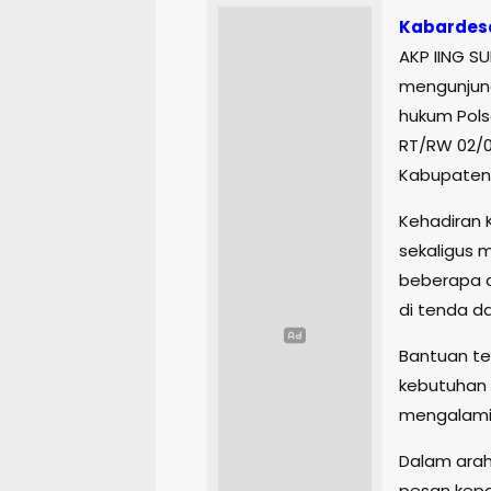
Kabardes
AKP IING S
mengunjung
hukum Pols
RT/RW 02/0
Kabupaten 
Kehadiran 
sekaligus
beberapa d
di tenda d
Bantuan t
kebutuhan
mengalami
Dalam arah
pesan kepa