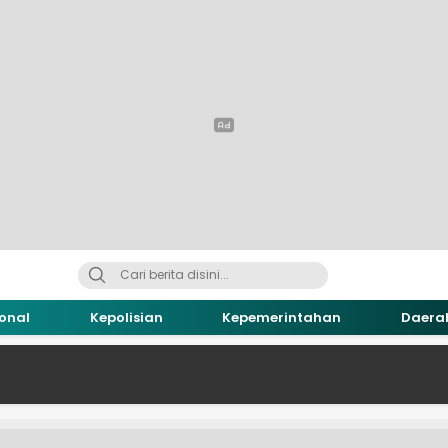
onal
Kepolisian
Kepemerintahan
Daera