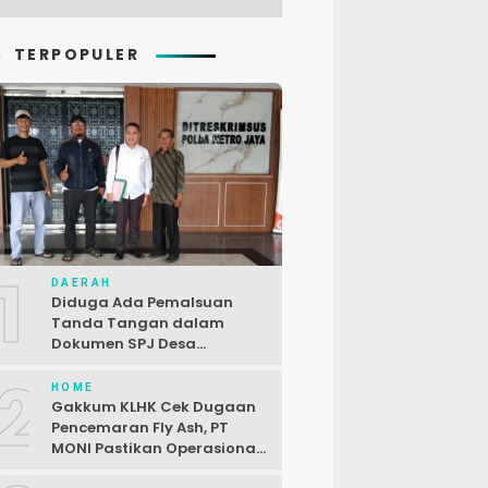
TERPOPULER
1
DAERAH
Diduga Ada Pemalsuan
Tanda Tangan dalam
Dokumen SPJ Desa
Karangjaya, Kasus
2
Dilaporkan ke Polda Metro
HOME
Jaya
Gakkum KLHK Cek Dugaan
Pencemaran Fly Ash, PT
MONI Pastikan Operasional
Sesuai Regulasi