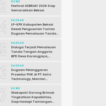
3
HOME
Festival GEBRAK! 2026 Siap
Semarakkan Bekasi
4
DAERAH
LP-KPK Kabupaten Bekasi
Desak Pengusutan Tuntas
Dugaan Pemalsuan Tanda
Tangan SPJ Desa
5
Karangjaya
DAERAH
Diduga Terjadi Pemalsuan
Tanda Tangan Anggota
BPD Desa Karangjaya,
Kasus Dilaporkan ke Polda
6
DAERAH
Dugaan Pelanggaran
Prosedur PHK di PT Astro
Technology, Mantan
Karyawan Siap Gugat
7
HOME
Wakapolri Dorong Brimob
Tingkatkan Kapabilitas,
Siap Hadapi Tantangan