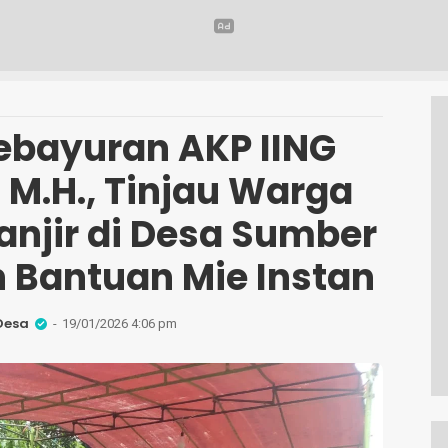
ebayuran AKP IING
 M.H., Tinjau Warga
njir di Desa Sumber
n Bantuan Mie Instan
Desa
19/01/2026 4:06 pm