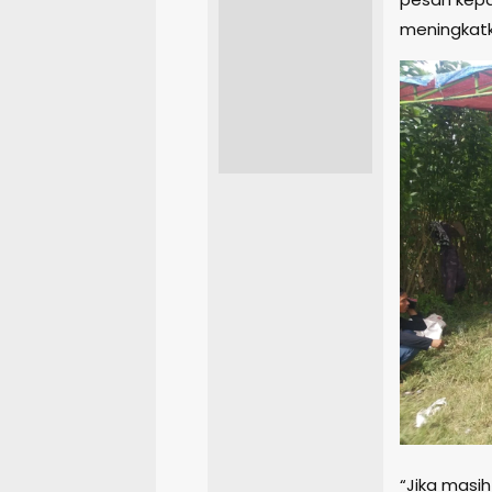
meningkat
“Jika masi