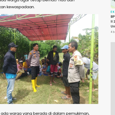
kan kewaspadaan.
E
BP
II
Un
P
4 b
K
Pu
h ada warga yang berada di dalam pemukiman,