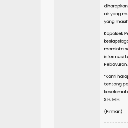
diharapkan
air yang mu
yang masih 
Kapolsek P
kesiapsiag
meminta se
informasi t
Pebayuran.
“Kami hara
tentang pe
keselamata
S.H. M.H.
(Pirman)