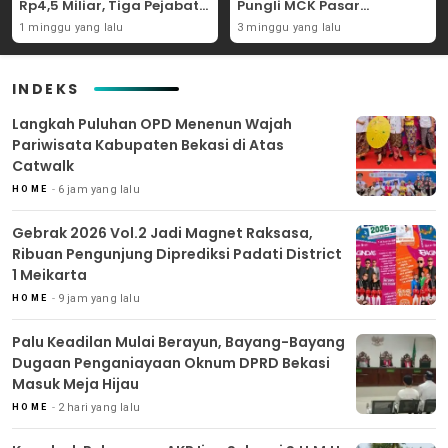
Rp4,5 Miliar, Tiga Pejabat
Pungli MCK Pasar
Perumda Dijerat
Bantargebang
1 minggu yang lalu
3 minggu yang lalu
INDEKS
Langkah Puluhan OPD Menenun Wajah
Pariwisata Kabupaten Bekasi di Atas
Catwalk
6 jam yang lalu
HOME
Gebrak 2026 Vol.2 Jadi Magnet Raksasa,
Ribuan Pengunjung Diprediksi Padati District
1 Meikarta
9 jam yang lalu
HOME
Palu Keadilan Mulai Berayun, Bayang-Bayang
Dugaan Penganiayaan Oknum DPRD Bekasi
Masuk Meja Hijau
2 hari yang lalu
HOME