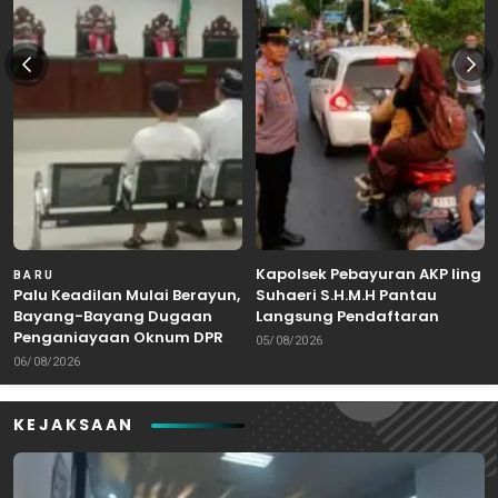
Kapolsek Pebayuran AKP Iing
BARU
Palu Keadilan Mulai Berayun,
Suhaeri S.H.M.H Pantau
Bayang-Bayang Dugaan
Langsung Pendaftaran
Penganiayaan Oknum DPRD
Bakal Calon Kepala Desa di
05/08/2026
Bekasi Masuk Meja Hijau
Karangreja
06/08/2026
KEJAKSAAN