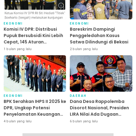
EKONOMI
EKONOMI
Komisi IV DPR: Distribusi
Bareskrim Dampingi
Pupuk Bersubsidi Kini Lebih
Penggeledahan Kasus
Cepat, 145 Aturan
Satwa Dilindungi di Bekasi
Dipangkas
1 bulan yang lalu
2 bulan yang lalu
EKONOMI
DAERAH
BPK Serahkan IHPS II 2025 ke
Dana Desa Rappolemba
DPR, Ungkap Potensi
Disorot Nasional, Presiden
Penyelamatan Keuangan
LIRA Nilai Ada Dugaan
Negara Puluhan Triliun
Abuse of Power
4 bulan yang lalu
6 bulan yang lalu