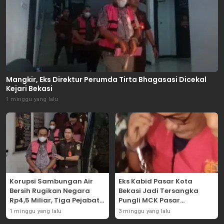
Mangkir, Eks Direktur Perumda Tirta Bhagasasi Dicekal
Kejari Bekasi
1 minggu yang lalu
Korupsi Sambungan Air
Eks Kabid Pasar Kota
Bersih Rugikan Negara
Bekasi Jadi Tersangka
Rp4,5 Miliar, Tiga Pejabat
Pungli MCK Pasar
Perumda Dijerat
Bantargebang
1 minggu yang lalu
3 minggu yang lalu