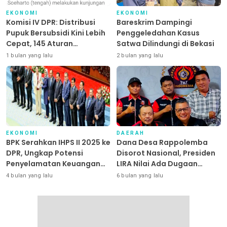
EKONOMI
EKONOMI
Komisi IV DPR: Distribusi
Bareskrim Dampingi
Pupuk Bersubsidi Kini Lebih
Penggeledahan Kasus
Cepat, 145 Aturan
Satwa Dilindungi di Bekasi
Dipangkas
1 bulan yang lalu
2 bulan yang lalu
EKONOMI
DAERAH
BPK Serahkan IHPS II 2025 ke
Dana Desa Rappolemba
DPR, Ungkap Potensi
Disorot Nasional, Presiden
Penyelamatan Keuangan
LIRA Nilai Ada Dugaan
Negara Puluhan Triliun
Abuse of Power
4 bulan yang lalu
6 bulan yang lalu