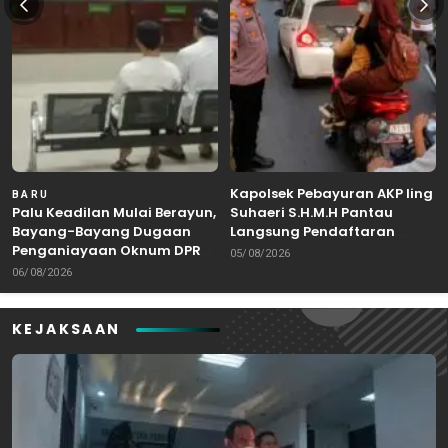
Kapolsek Pebayuran AKP Iing
BARU
Palu Keadilan Mulai Berayun,
Suhaeri S.H.M.H Pantau
Bayang-Bayang Dugaan
Langsung Pendaftaran
Penganiayaan Oknum DPRD
Bakal Calon Kepala Desa di
05/08/2026
Bekasi Masuk Meja Hijau
Karangreja
06/08/2026
KEJAKSAAN