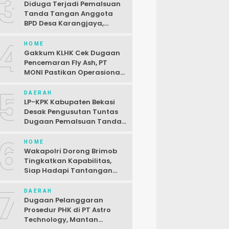
3
Diduga Terjadi Pemalsuan
Tanda Tangan Anggota
BPD Desa Karangjaya,
Kasus Dilaporkan ke Polda
4
HOME
Gakkum KLHK Cek Dugaan
Pencemaran Fly Ash, PT
MONI Pastikan Operasional
Sesuai Regulasi
5
DAERAH
LP-KPK Kabupaten Bekasi
Desak Pengusutan Tuntas
Dugaan Pemalsuan Tanda
Tangan SPJ Desa
6
Karangjaya
HOME
Wakapolri Dorong Brimob
Tingkatkan Kapabilitas,
Siap Hadapi Tantangan
Baru
7
DAERAH
Dugaan Pelanggaran
Prosedur PHK di PT Astro
Technology, Mantan