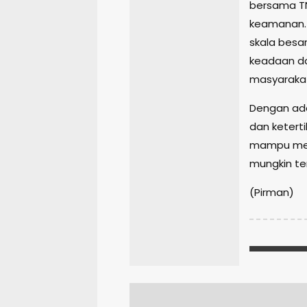
bersama TN
keamanan. 
skala besa
keadaan da
masyaraka
Dengan ada
dan ketert
mampu men
mungkin ter
(Pirman)