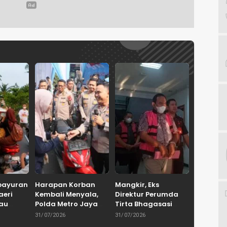
bayuran
Harapan Korban
Mangkir, Eks
aeri
Kembali Menyala,
Direktur Perumda
tau
Polda Metro Jaya
Tirta Bhagasasi
Serahkan 67
Dicekal Kejari Bekasi
31/07/2026
31/07/2026
 Bakal
Kendaraan Curian