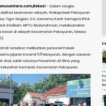
anusantara.com,Bekasi
– Dalam rangka
abilitas keamanan wilayah, Wakapolsek Pebayuran
ius Tigor Siagian, S.H., bersama Kanit Samapta IPDA
anit Intelkam AIPTU Abdurrahman, melaksanakan
ala besar di wilayah Kecamatan Pebayuran, Selasa
5).
E
atroli tersebut melibatkan personel Polsek
serta jajaran Koramil 11/Pebayuran, dengan sasaran
 vital, salah satunya Pesantren Al-Bina yang
di Kelurahan Kertasari, Kecamatan Pebayuran.
E
Ko
Di
Be
Le
1 b
At