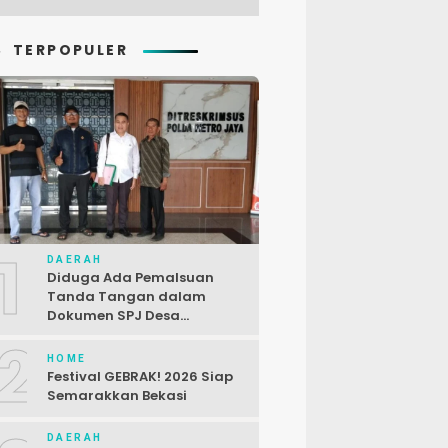
TERPOPULER
1
DAERAH
Diduga Ada Pemalsuan
Tanda Tangan dalam
Dokumen SPJ Desa
Karangjaya, Kasus
2
Dilaporkan ke Polda Metro
HOME
Jaya
Festival GEBRAK! 2026 Siap
Semarakkan Bekasi
DAERAH