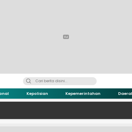
onal
Kepolisian
Kepemerintahan
Daera