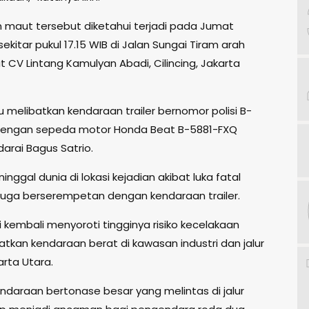
 maut tersebut diketahui terjadi pada Jumat
sekitar pukul 17.15 WIB di Jalan Sungai Tiram arah
t CV Lintang Kamulyan Abadi, Cilincing, Jakarta
tu melibatkan kendaraan trailer bernomor polisi B-
dengan sepeda motor Honda Beat B-5881-FXQ
arai Bagus Satrio.
nggal dunia di lokasi kejadian akibat luka fatal
duga berserempetan dengan kendaraan trailer.
ni kembali menyoroti tingginya risiko kecelakaan
atkan kendaraan berat di kawasan industri dan jalur
arta Utara.
endaraan bertonase besar yang melintas di jalur