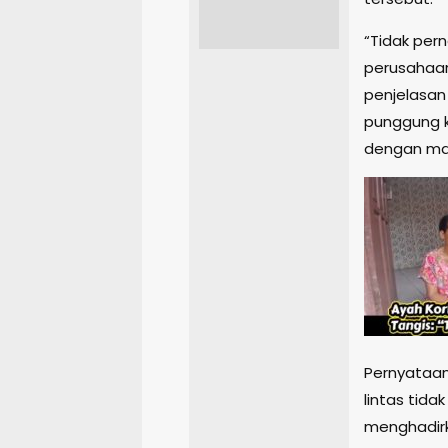
“Tidak pern
perusahaan
penjelasan 
punggung ke
dengan mat
Pernyataan
lintas tid
menghadirk