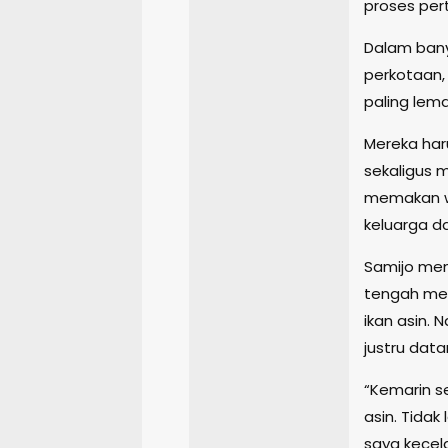
proses per
Dalam bany
perkotaan, 
paling lema
Mereka har
sekaligus 
memakan wa
keluarga d
Samijo men
tengah men
ikan asin.
justru dat
“Kemarin s
asin. Tida
saya kecela