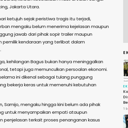
cing, Jakarta Utara.
ri ketujuh sejak peristiwa tragis itu terjadi,
korban mengaku belum menerima kejelasan maupun
ggung jawab dari pihak sopir trailer maupun
 pemilik kendaraan yang terlibat dalam
.
E
rga, kehilangan Bagus bukan hanya meninggalkan
onal, tetapi juga memunculkan persoalan ekonomi.
elama ini dikenal sebagai tulang punggung
ang bekerja keras untuk memenuhi kebutuhan
E
Ko
Di
Be
n, Samijo, mengaku hingga kini belum ada pihak
Le
1 b
ng untuk menyampaikan empati ataupun
At
 penjelasan terkait proses penanganan kasus