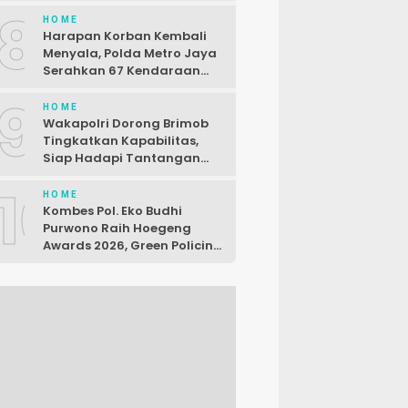
Seorang Pelaku Dibekuk di
8
Karawang
HOME
Harapan Korban Kembali
Menyala, Polda Metro Jaya
Serahkan 67 Kendaraan
Curian
9
HOME
Wakapolri Dorong Brimob
Tingkatkan Kapabilitas,
Siap Hadapi Tantangan
Baru
10
HOME
Kombes Pol. Eko Budhi
Purwono Raih Hoegeng
Awards 2026, Green Policing
Polda Riau Diakui Nasional