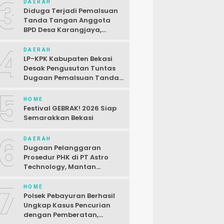
3
DAERAH
Diduga Terjadi Pemalsuan
Tanda Tangan Anggota
BPD Desa Karangjaya,
Kasus Dilaporkan ke Polda
4
DAERAH
LP-KPK Kabupaten Bekasi
Desak Pengusutan Tuntas
Dugaan Pemalsuan Tanda
Tangan SPJ Desa
5
Karangjaya
HOME
Festival GEBRAK! 2026 Siap
Semarakkan Bekasi
6
DAERAH
Dugaan Pelanggaran
Prosedur PHK di PT Astro
Technology, Mantan
Karyawan Siap Gugat
7
HOME
Polsek Pebayuran Berhasil
Ungkap Kasus Pencurian
dengan Pemberatan,