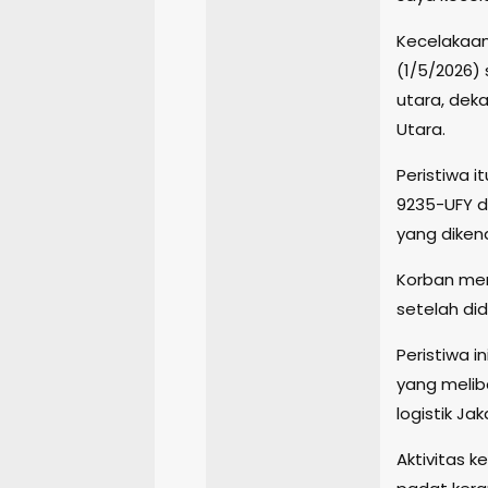
Kecelakaan
(1/5/2026) 
utara, deka
Utara.
Peristiwa i
9235-UFY 
yang dikend
Korban meni
setelah di
Peristiwa i
yang melib
logistik Jak
Aktivitas k