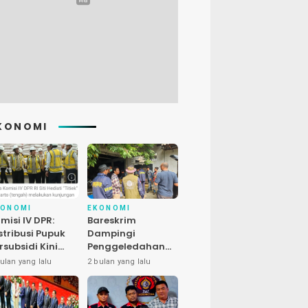
KONOMI
KONOMI
EKONOMI
misi IV DPR:
Bareskrim
stribusi Pupuk
Dampingi
rsubsidi Kini
Penggeledahan
bih Cepat, 145
Kasus Satwa
ulan yang lalu
2 bulan yang lalu
uran Dipangkas
Dilindungi di
Bekasi