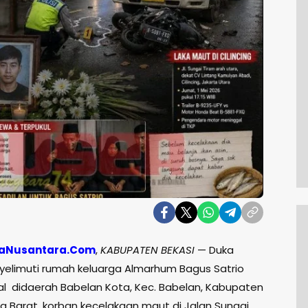
aNusantara.Com
,
KABUPATEN BEKASI
— Duka
elimuti rumah keluarga Almarhum Bagus Satrio
al didaerah Babelan Kota, Kec. Babelan, Kabupaten
wa Barat, korban kecelakaan maut di Jalan Sungai