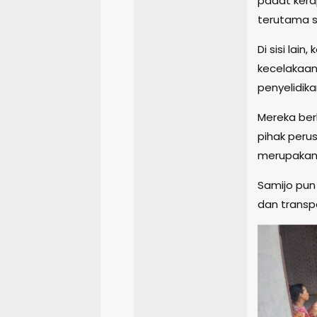
padat kera
terutama s
Di sisi lai
kecelakaan
penyelidik
Mereka ber
pihak peru
merupakan 
Samijo pun
dan transp