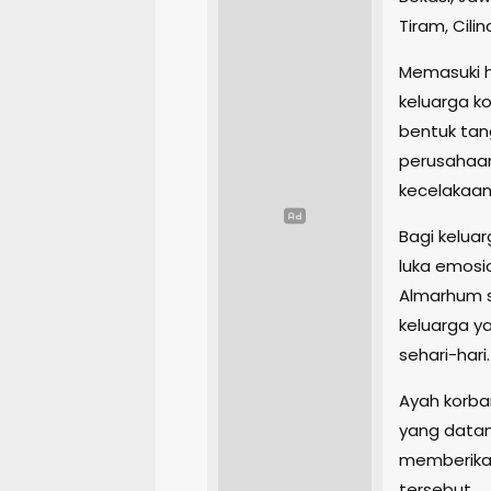
Tiram, Cilin
Memasuki ha
keluarga 
bentuk tan
perusahaan
kecelakaan
Bagi kelua
luka emosi
Almarhum s
keluarga y
sehari-hari.
Ayah korba
yang data
memberikan
tersebut.