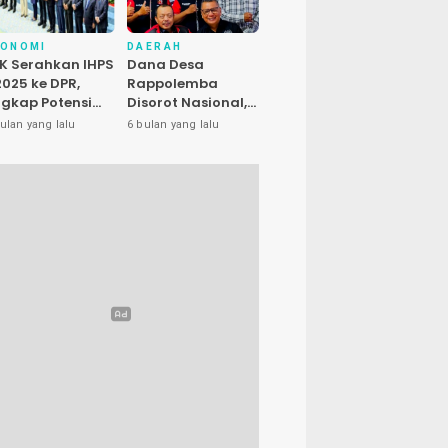
KONOMI
DAERAH
K Serahkan IHPS
Dana Desa
 2025 ke DPR,
Rappolemba
gkap Potensi
Disorot Nasional,
enyelamatan
Presiden LIRA Nilai
ulan yang lalu
6 bulan yang lalu
euangan Negara
Ada Dugaan
luhan Triliun
Abuse of Power