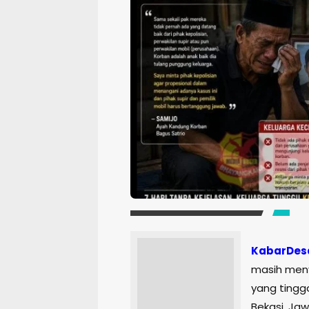
KabarDes
masih meny
yang tingg
Bekasi, Ja