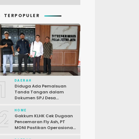
TERPOPULER
1
DAERAH
Diduga Ada Pemalsuan
Tanda Tangan dalam
Dokumen SPJ Desa
Karangjaya, Kasus
2
Dilaporkan ke Polda Metro
HOME
Jaya
Gakkum KLHK Cek Dugaan
Pencemaran Fly Ash, PT
MONI Pastikan Operasional
Sesuai Regulasi