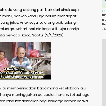
ah ada yang datang pak, baik dari pihak sopir,
E
BP
 mobil, bahkan kami juga belum mendapat
II
yang jelas. Anak saya itu orang baik, tulang
Un
luarga. Sehari-hari dia kerja kuli,” ujar Samijo
P
4 b
K
a berkaca-kaca, Sabtu, (9/5/2026).
Pu
 itu memperlihatkan bagaimana kecelakaan lalu
ak hanya meninggalkan persoalan hukum, tetapi juga
an rasa ketidakadilan bagi keluarga korban ketika