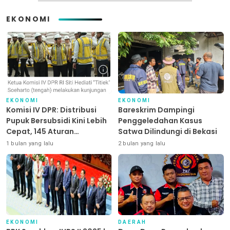
EKONOMI
EKONOMI
EKONOMI
Komisi IV DPR: Distribusi
Bareskrim Dampingi
Pupuk Bersubsidi Kini Lebih
Penggeledahan Kasus
Cepat, 145 Aturan
Satwa Dilindungi di Bekasi
Dipangkas
1 bulan yang lalu
2 bulan yang lalu
EKONOMI
DAERAH