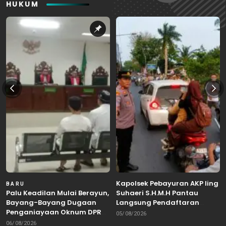
HUKUM
Kapolsek Pebayuran AKP Iing
BARU
Palu Keadilan Mulai Berayun,
Suhaeri S.H.M.H Pantau
Bayang-Bayang Dugaan
Langsung Pendaftaran
Penganiayaan Oknum DPRD
Bakal Calon Kepala Desa di
05/08/2026
Bekasi Masuk Meja Hijau
Karangreja
06/08/2026