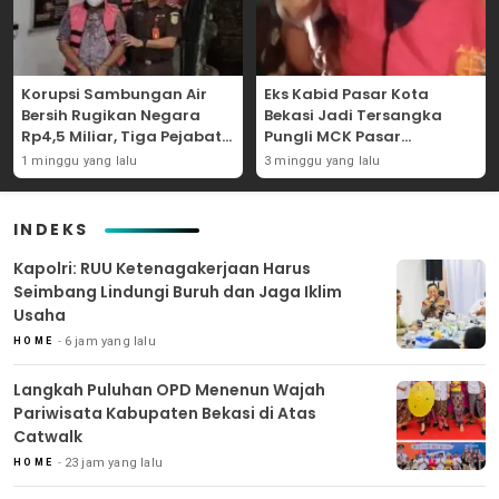
Korupsi Sambungan Air
Eks Kabid Pasar Kota
Bersih Rugikan Negara
Bekasi Jadi Tersangka
Rp4,5 Miliar, Tiga Pejabat
Pungli MCK Pasar
Perumda Dijerat
Bantargebang
1 minggu yang lalu
3 minggu yang lalu
INDEKS
Kapolri: RUU Ketenagakerjaan Harus
Seimbang Lindungi Buruh dan Jaga Iklim
Usaha
6 jam yang lalu
HOME
Langkah Puluhan OPD Menenun Wajah
Pariwisata Kabupaten Bekasi di Atas
Catwalk
23 jam yang lalu
HOME