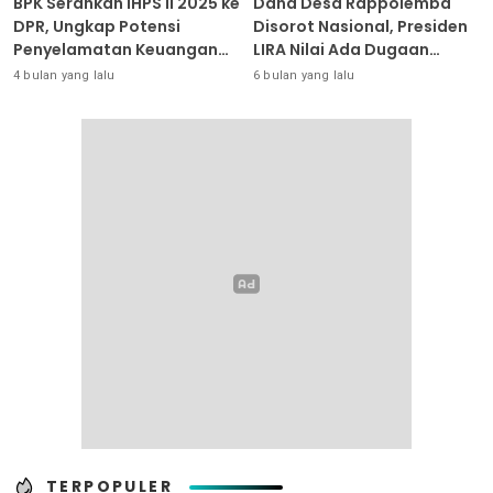
BPK Serahkan IHPS II 2025 ke
Dana Desa Rappolemba
DPR, Ungkap Potensi
Disorot Nasional, Presiden
Penyelamatan Keuangan
LIRA Nilai Ada Dugaan
Negara Puluhan Triliun
Abuse of Power
4 bulan yang lalu
6 bulan yang lalu
TERPOPULER