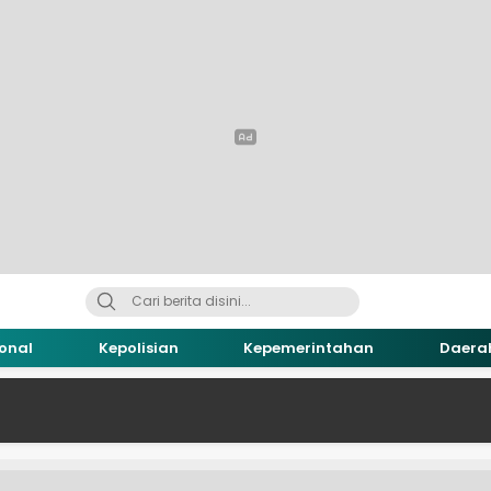
onal
Kepolisian
Kepemerintahan
Daera