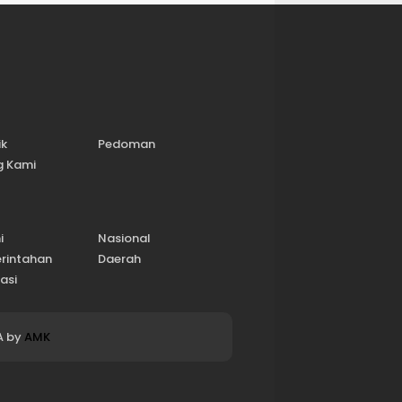
ik
Pedoman
g Kami
i
Nasional
rintahan
Daerah
asi
A by
AMK