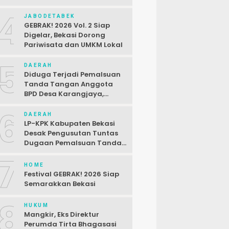
Sesuai Regulasi
4
JABODETABEK
GEBRAK! 2026 Vol. 2 Siap
Digelar, Bekasi Dorong
Pariwisata dan UMKM Lokal
5
DAERAH
Diduga Terjadi Pemalsuan
Tanda Tangan Anggota
BPD Desa Karangjaya,
Kasus Dilaporkan ke Polda
6
DAERAH
LP-KPK Kabupaten Bekasi
Desak Pengusutan Tuntas
Dugaan Pemalsuan Tanda
Tangan SPJ Desa
7
Karangjaya
HOME
Festival GEBRAK! 2026 Siap
Semarakkan Bekasi
8
HUKUM
Mangkir, Eks Direktur
Perumda Tirta Bhagasasi