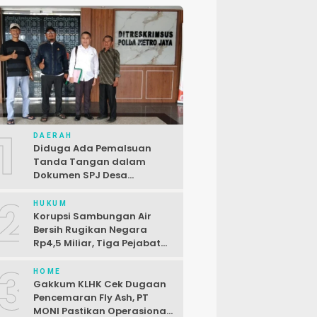
1
DAERAH
Diduga Ada Pemalsuan
Tanda Tangan dalam
Dokumen SPJ Desa
Karangjaya, Kasus
2
Dilaporkan ke Polda Metro
HUKUM
Jaya
Korupsi Sambungan Air
Bersih Rugikan Negara
Rp4,5 Miliar, Tiga Pejabat
Perumda Dijerat
3
HOME
Gakkum KLHK Cek Dugaan
Pencemaran Fly Ash, PT
MONI Pastikan Operasional