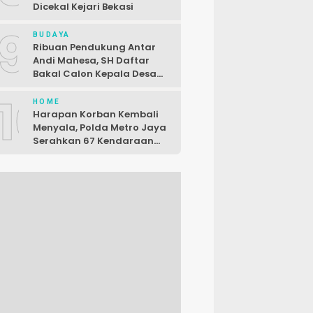
Dicekal Kejari Bekasi
9
BUDAYA
Ribuan Pendukung Antar
Andi Mahesa, SH Daftar
Bakal Calon Kepala Desa
Karang Patri Tanpa Di
10
Bayar
HOME
Harapan Korban Kembali
Menyala, Polda Metro Jaya
Serahkan 67 Kendaraan
Curian