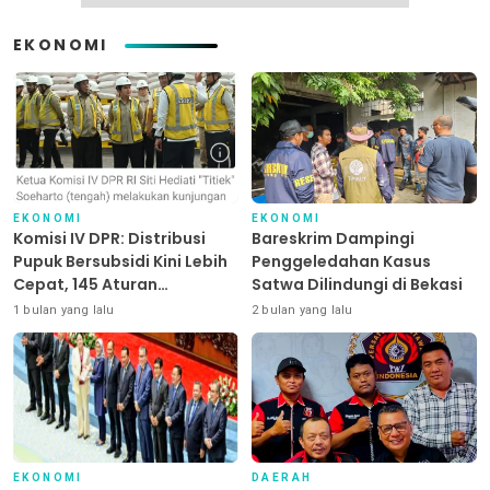
EKONOMI
EKONOMI
EKONOMI
Komisi IV DPR: Distribusi
Bareskrim Dampingi
Pupuk Bersubsidi Kini Lebih
Penggeledahan Kasus
Cepat, 145 Aturan
Satwa Dilindungi di Bekasi
Dipangkas
1 bulan yang lalu
2 bulan yang lalu
EKONOMI
DAERAH