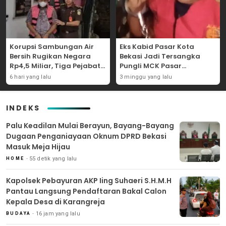
Korupsi Sambungan Air
Eks Kabid Pasar Kota
Bersih Rugikan Negara
Bekasi Jadi Tersangka
Rp4,5 Miliar, Tiga Pejabat
Pungli MCK Pasar
Perumda Dijerat
Bantargebang
6 hari yang lalu
3 minggu yang lalu
INDEKS
Palu Keadilan Mulai Berayun, Bayang-Bayang
Dugaan Penganiayaan Oknum DPRD Bekasi
Masuk Meja Hijau
55 detik yang lalu
HOME
Kapolsek Pebayuran AKP Iing Suhaeri S.H.M.H
Pantau Langsung Pendaftaran Bakal Calon
Kepala Desa di Karangreja
16 jam yang lalu
BUDAYA