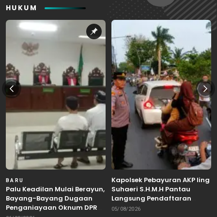
HUKUM
Kapolsek Pebayuran AKP Iing
BARU
Palu Keadilan Mulai Berayun,
Suhaeri S.H.M.H Pantau
Bayang-Bayang Dugaan
Langsung Pendaftaran
Penganiayaan Oknum DPRD
Bakal Calon Kepala Desa di
05/08/2026
Bekasi Masuk Meja Hijau
Karangreja