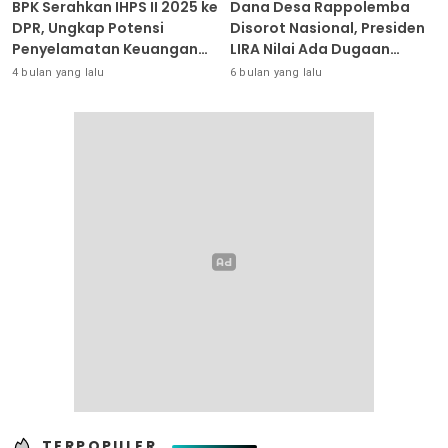
BPK Serahkan IHPS II 2025 ke
Dana Desa Rappolemba
DPR, Ungkap Potensi
Disorot Nasional, Presiden
Penyelamatan Keuangan
LIRA Nilai Ada Dugaan
Negara Puluhan Triliun
Abuse of Power
4 bulan yang lalu
6 bulan yang lalu
TERPOPULER