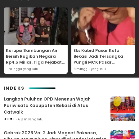
Korupsi Sambungan Air
Eks Kabid Pasar Kota
Bersih Rugikan Negara
Bekasi Jadi Tersangka
Rp4,5 Miliar, Tiga Pejabat
Pungli MCK Pasar
Perumda Dijerat
Bantargebang
1 minggu yang lalu
3 minggu yang lalu
INDEKS
Langkah Puluhan OPD Menenun Wajah
Pariwisata Kabupaten Bekasi di Atas
Catwalk
6 jam yang lalu
HOME
Gebrak 2026 Vol.2 Jadi Magnet Raksasa,