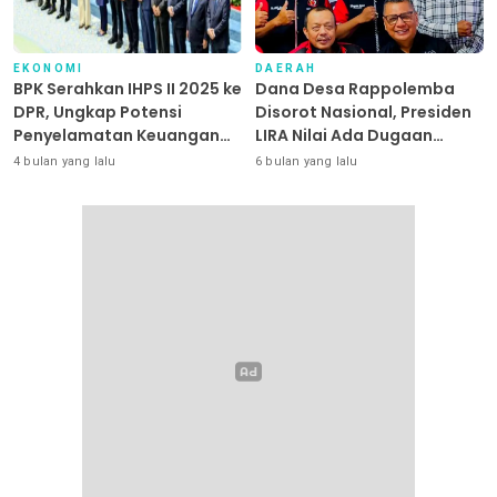
EKONOMI
DAERAH
BPK Serahkan IHPS II 2025 ke
Dana Desa Rappolemba
DPR, Ungkap Potensi
Disorot Nasional, Presiden
Penyelamatan Keuangan
LIRA Nilai Ada Dugaan
Negara Puluhan Triliun
Abuse of Power
4 bulan yang lalu
6 bulan yang lalu