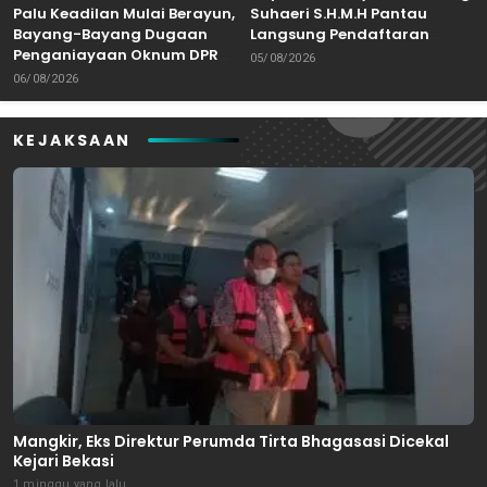
Palu Keadilan Mulai Berayun,
Suhaeri S.H.M.H Pantau
Bayang-Bayang Dugaan
Langsung Pendaftaran
Penganiayaan Oknum DPRD
Bakal Calon Kepala Desa di
05/08/2026
Bekasi Masuk Meja Hijau
Karangreja
06/08/2026
KEJAKSAAN
Mangkir, Eks Direktur Perumda Tirta Bhagasasi Dicekal
Kejari Bekasi
1 minggu yang lalu