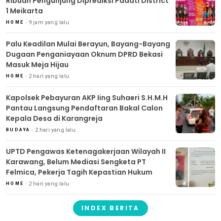
Ribuan Pengunjung Diprediksi Padati District
1 Meikarta
9 jam yang lalu
HOME
Palu Keadilan Mulai Berayun, Bayang-Bayang
Dugaan Penganiayaan Oknum DPRD Bekasi
Masuk Meja Hijau
2 hari yang lalu
HOME
Kapolsek Pebayuran AKP Iing Suhaeri S.H.M.H
Pantau Langsung Pendaftaran Bakal Calon
Kepala Desa di Karangreja
2 hari yang lalu
BUDAYA
UPTD Pengawas Ketenagakerjaan Wilayah II
Karawang, Belum Mediasi Sengketa PT
Felmica, Pekerja Tagih Kepastian Hukum
2 hari yang lalu
HOME
INDEX BERITA