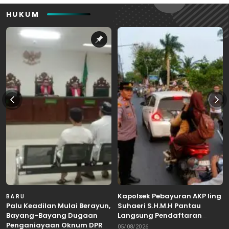
HUKUM
Kapolsek Pebayuran AKP Iing
BARU
Palu Keadilan Mulai Berayun,
Suhaeri S.H.M.H Pantau
Bayang-Bayang Dugaan
Langsung Pendaftaran
Penganiayaan Oknum DPRD
Bakal Calon Kepala Desa di
05/08/2026