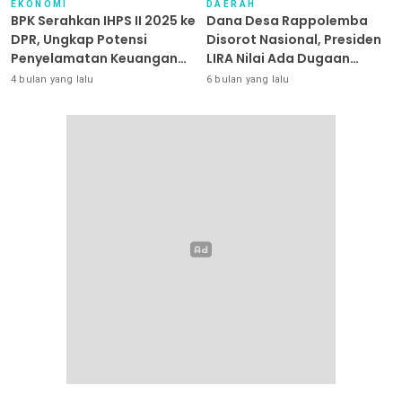
EKONOMI
DAERAH
BPK Serahkan IHPS II 2025 ke
Dana Desa Rappolemba
DPR, Ungkap Potensi
Disorot Nasional, Presiden
Penyelamatan Keuangan
LIRA Nilai Ada Dugaan
Negara Puluhan Triliun
Abuse of Power
4 bulan yang lalu
6 bulan yang lalu