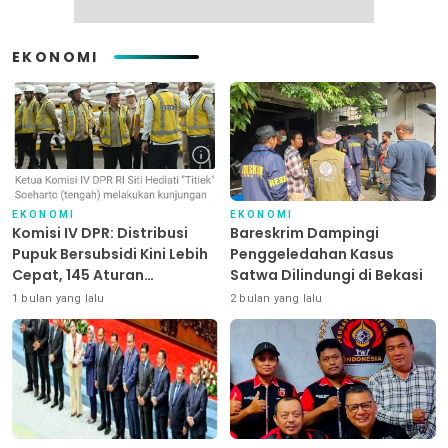
EKONOMI
EKONOMI
EKONOMI
Komisi IV DPR: Distribusi
Bareskrim Dampingi
Pupuk Bersubsidi Kini Lebih
Penggeledahan Kasus
Cepat, 145 Aturan
Satwa Dilindungi di Bekasi
Dipangkas
1 bulan yang lalu
2 bulan yang lalu