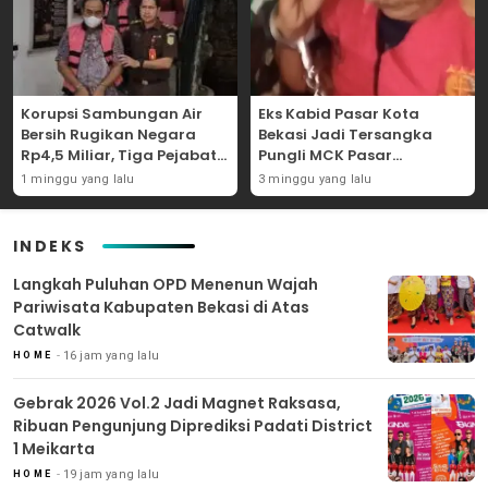
Korupsi Sambungan Air
Eks Kabid Pasar Kota
Bersih Rugikan Negara
Bekasi Jadi Tersangka
Rp4,5 Miliar, Tiga Pejabat
Pungli MCK Pasar
Perumda Dijerat
Bantargebang
1 minggu yang lalu
3 minggu yang lalu
INDEKS
Langkah Puluhan OPD Menenun Wajah
Pariwisata Kabupaten Bekasi di Atas
Catwalk
16 jam yang lalu
HOME
Gebrak 2026 Vol.2 Jadi Magnet Raksasa,
Ribuan Pengunjung Diprediksi Padati District
1 Meikarta
19 jam yang lalu
HOME