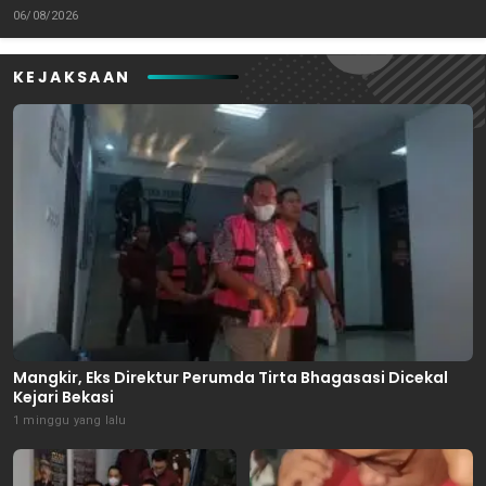
Bekasi Masuk Meja Hijau
Karangreja
06/08/2026
KEJAKSAAN
Mangkir, Eks Direktur Perumda Tirta Bhagasasi Dicekal
Kejari Bekasi
1 minggu yang lalu