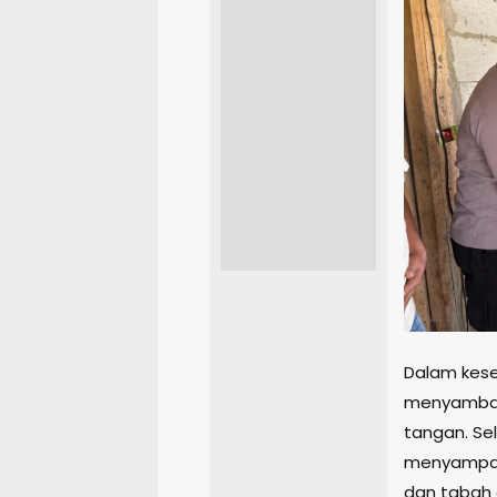
Dalam kese
menyamban
tangan. Se
menyampaik
dan tabah 