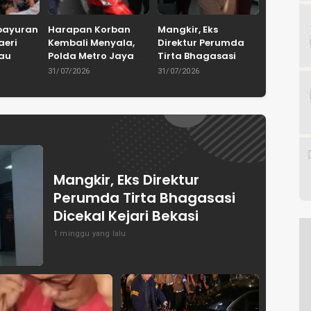
bayuran
Harapan Korban
Mangkir, Eks
aeri
Kembali Menyala,
Direktur Perumda
tau
Polda Metro Jaya
Tirta Bhagasasi
Serahkan 67
Dicekal Kejari Bekasi
31/07/2026
31/07/2026
 Bakal
Kendaraan Curian
a Desa
ja
Mangkir, Eks Direktur
Perumda Tirta Bhagasasi
Dicekal Kejari Bekasi
1 minggu yang lalu