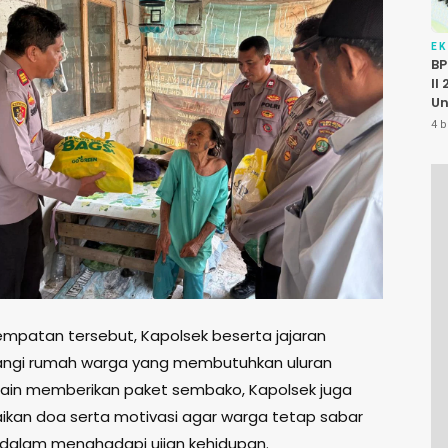
E
BP
II
Un
P
4 b
K
Pu
mpatan tersebut, Kapolsek beserta jajaran
gi rumah warga yang membutuhkan uluran
lain memberikan paket sembako, Kapolsek juga
an doa serta motivasi agar warga tetap sabar
dalam menghadapi ujian kehidupan.