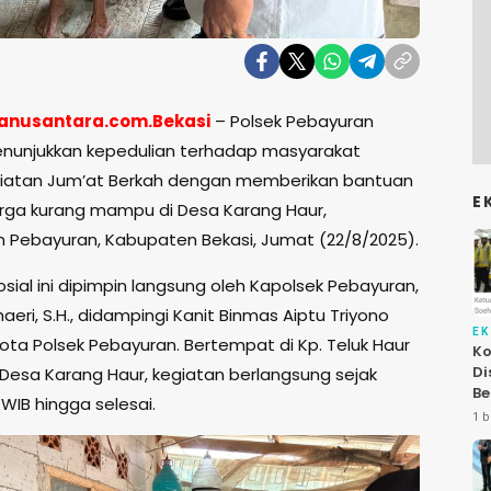
anusantara.com.Bekasi
– Polsek Pebayuran
nunjukkan kepedulian terhadap masyarakat
giatan Jum’at Berkah dengan memberikan bantuan
E
ga kurang mampu di Desa Karang Haur,
Pebayuran, Kabupaten Bekasi, Jumat (22/8/2025).
sial ini dipimpin langsung oleh Kapolsek Pebayuran,
haeri, S.H., didampingi Kanit Binmas Aiptu Triyono
E
ota Polsek Pebayuran. Bertempat di Kp. Teluk Haur
Ko
Di
 Desa Karang Haur, kegiatan berlangsung sejak
Be
 WIB hingga selesai.
Le
1 b
At