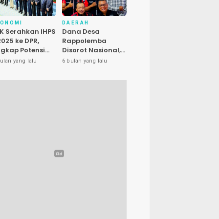
KONOMI
DAERAH
K Serahkan IHPS
Dana Desa
 2025 ke DPR,
Rappolemba
gkap Potensi
Disorot Nasional,
enyelamatan
Presiden LIRA Nilai
ulan yang lalu
6 bulan yang lalu
euangan Negara
Ada Dugaan
luhan Triliun
Abuse of Power