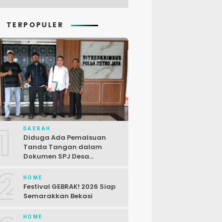
TERPOPULER
1
DAERAH
Diduga Ada Pemalsuan
Tanda Tangan dalam
Dokumen SPJ Desa
Karangjaya, Kasus
2
Dilaporkan ke Polda Metro
HOME
Jaya
Festival GEBRAK! 2026 Siap
Semarakkan Bekasi
HOME