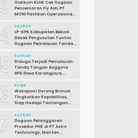
3
Gakkum KLHK Cek Dugaan
Pencemaran Fly Ash, PT
MONI Pastikan Operasional
Sesuai Regulasi
4
DAERAH
LP-KPK Kabupaten Bekasi
Desak Pengusutan Tuntas
Dugaan Pemalsuan Tanda
Tangan SPJ Desa
5
Karangjaya
DAERAH
Diduga Terjadi Pemalsuan
Tanda Tangan Anggota
BPD Desa Karangjaya,
Kasus Dilaporkan ke Polda
6
HOME
Wakapolri Dorong Brimob
Tingkatkan Kapabilitas,
Siap Hadapi Tantangan
Baru
7
DAERAH
Dugaan Pelanggaran
Prosedur PHK di PT Astro
Technology, Mantan