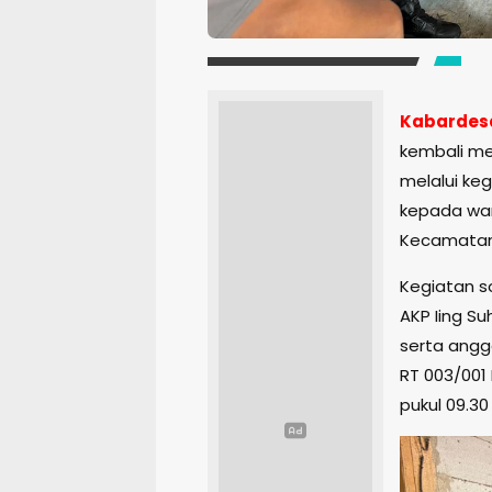
Kabardes
kembali me
melalui ke
kepada war
Kecamatan 
Kegiatan so
AKP Iing Su
serta angg
RT 003/001
pukul 09.30