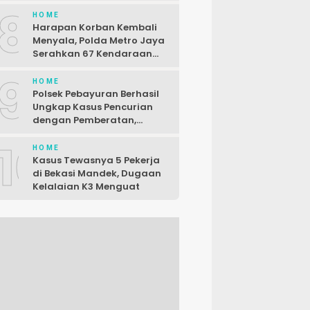
Karyawan Siap Gugat
8
HOME
Harapan Korban Kembali
Menyala, Polda Metro Jaya
Serahkan 67 Kendaraan
Curian
9
HOME
Polsek Pebayuran Berhasil
Ungkap Kasus Pencurian
dengan Pemberatan,
Seorang Pelaku Dibekuk di
10
Karawang
HOME
Kasus Tewasnya 5 Pekerja
di Bekasi Mandek, Dugaan
Kelalaian K3 Menguat