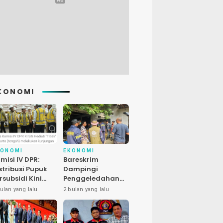
KONOMI
KONOMI
EKONOMI
misi IV DPR:
Bareskrim
stribusi Pupuk
Dampingi
rsubsidi Kini
Penggeledahan
bih Cepat, 145
Kasus Satwa
ulan yang lalu
2 bulan yang lalu
uran Dipangkas
Dilindungi di
Bekasi