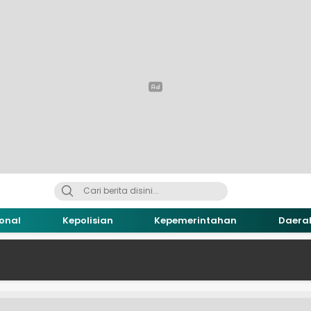
onal
Kepolisian
Kepemerintahan
Daera