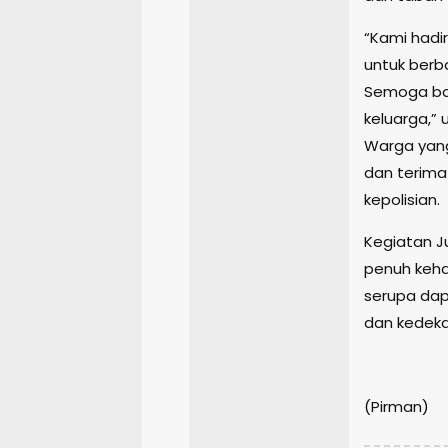
“Kami hadi
untuk ber
Semoga ban
keluarga,” u
Warga yan
dan terima 
kepolisian.
Kegiatan Ju
penuh keha
serupa dap
dan kedeka
(Pirman)