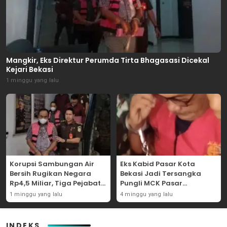
Mangkir, Eks Direktur Perumda Tirta Bhagasasi Dicekal
Kejari Bekasi
1 minggu yang lalu
Korupsi Sambungan Air
Eks Kabid Pasar Kota
Bersih Rugikan Negara
Bekasi Jadi Tersangka
Rp4,5 Miliar, Tiga Pejabat
Pungli MCK Pasar
Perumda Dijerat
Bantargebang
1 minggu yang lalu
4 minggu yang lalu
INDEKS