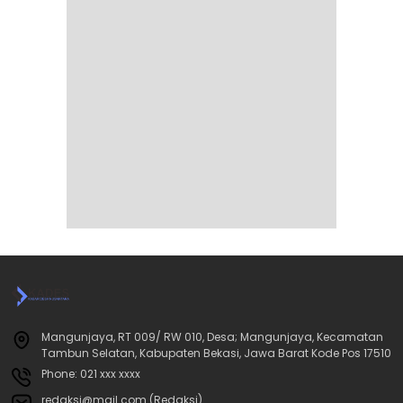
Mangunjaya, RT 009/ RW 010, Desa; Mangunjaya, Kecamatan
Tambun Selatan, Kabupaten Bekasi, Jawa Barat Kode Pos 17510
Phone: 021 xxx xxxx
redaksi@mail.com (Redaksi)