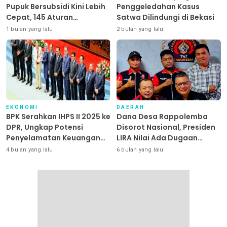
Pupuk Bersubsidi Kini Lebih
Penggeledahan Kasus
Cepat, 145 Aturan
Satwa Dilindungi di Bekasi
Dipangkas
1 bulan yang lalu
2 bulan yang lalu
EKONOMI
DAERAH
BPK Serahkan IHPS II 2025 ke
Dana Desa Rappolemba
DPR, Ungkap Potensi
Disorot Nasional, Presiden
Penyelamatan Keuangan
LIRA Nilai Ada Dugaan
Negara Puluhan Triliun
Abuse of Power
4 bulan yang lalu
6 bulan yang lalu