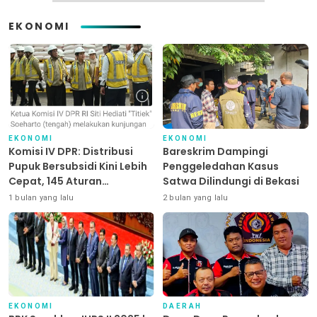
EKONOMI
EKONOMI
EKONOMI
Komisi IV DPR: Distribusi
Bareskrim Dampingi
Pupuk Bersubsidi Kini Lebih
Penggeledahan Kasus
Cepat, 145 Aturan
Satwa Dilindungi di Bekasi
Dipangkas
1 bulan yang lalu
2 bulan yang lalu
EKONOMI
DAERAH