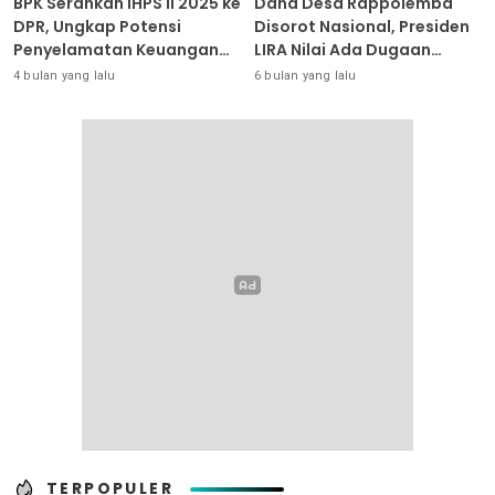
BPK Serahkan IHPS II 2025 ke
Dana Desa Rappolemba
DPR, Ungkap Potensi
Disorot Nasional, Presiden
Penyelamatan Keuangan
LIRA Nilai Ada Dugaan
Negara Puluhan Triliun
Abuse of Power
4 bulan yang lalu
6 bulan yang lalu
TERPOPULER