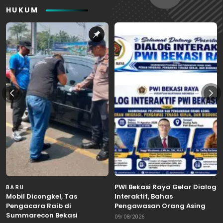
HUKUM
PWI Bekasi Raya Gelar Dialog
BARU
Mobil Dicongkel, Tas
Interaktif, Bahas
Pengacara Raib di
Pengawasan Orang Asing
Summarecon Bekasi
dan Tenaga Kerja
09/08/2026