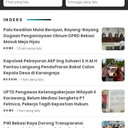
Perumda Dijerat
Bantargebang
7 hari yang lalu
3 minggu yang lalu
INDEKS
Palu Keadilan Mulai Berayun, Bayang-Bayang
Dugaan Penganiayaan Oknum DPRD Bekasi
Masuk Meja Hijau
13 jam yang lalu
HOME
Kapolsek Pebayuran AKP Iing Suhaeri S.H.M.H
Pantau Langsung Pendaftaran Bakal Calon
Kepala Desa di Karangreja
1 hari yang lalu
BUDAYA
UPTD Pengawas Ketenagakerjaan Wilayah II
Karawang, Belum Mediasi Sengketa PT
Felmica, Pekerja Tagih Kepastian Hukum
1 hari yang lalu
HOME
PWI Bekasi Raya Dorong Transparansi