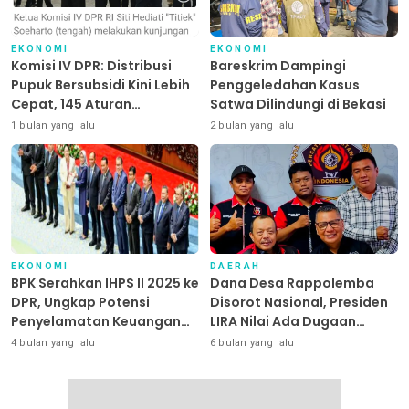
EKONOMI
EKONOMI
Komisi IV DPR: Distribusi
Bareskrim Dampingi
Pupuk Bersubsidi Kini Lebih
Penggeledahan Kasus
Cepat, 145 Aturan
Satwa Dilindungi di Bekasi
Dipangkas
1 bulan yang lalu
2 bulan yang lalu
EKONOMI
DAERAH
BPK Serahkan IHPS II 2025 ke
Dana Desa Rappolemba
DPR, Ungkap Potensi
Disorot Nasional, Presiden
Penyelamatan Keuangan
LIRA Nilai Ada Dugaan
Negara Puluhan Triliun
Abuse of Power
4 bulan yang lalu
6 bulan yang lalu