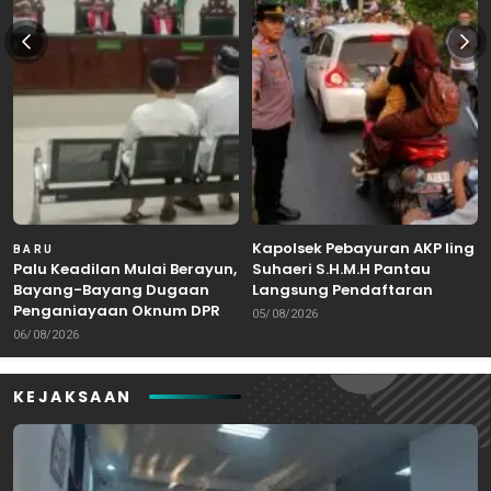
Kapolsek Pebayuran AKP Iing
BARU
Palu Keadilan Mulai Berayun,
Suhaeri S.H.M.H Pantau
Bayang-Bayang Dugaan
Langsung Pendaftaran
Penganiayaan Oknum DPRD
Bakal Calon Kepala Desa di
05/08/2026
Bekasi Masuk Meja Hijau
Karangreja
06/08/2026
KEJAKSAAN