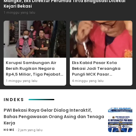
Mangkir, Eks Direktur Perumda Tirta Bhagasasi Dicekal
Kejari Bekasi
1 minggu yang lalu
Korupsi Sambungan Air
Eks Kabid Pasar Kota
Bersih Rugikan Negara
Bekasi Jadi Tersangka
Rp4,5 Miliar, Tiga Pejabat
Pungli MCK Pasar
Perumda Dijerat
Bantargebang
1 minggu yang lalu
4 minggu yang lalu
INDEKS
PWI Bekasi Raya Gelar Dialog Interaktif,
Bahas Pengawasan Orang Asing dan Tenaga
Kerja
2 jam yang lalu
HOME