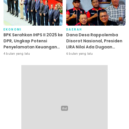
EKONOMI
DAERAH
BPK Serahkan IHPS II 2025 ke
Dana Desa Rappolemba
DPR, Ungkap Potensi
Disorot Nasional, Presiden
Penyelamatan Keuangan
LIRA Nilai Ada Dugaan
Negara Puluhan Triliun
Abuse of Power
4 bulan yang lalu
6 bulan yang lalu