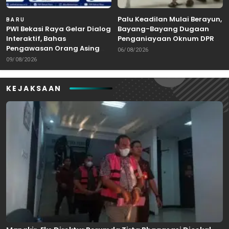
Palu Keadilan Mulai Berayun,
BARU
PWI Bekasi Raya Gelar Dialog
Bayang-Bayang Dugaan
Interaktif, Bahas
Penganiayaan Oknum DPRD
Pengawasan Orang Asing
Bekasi Masuk Meja Hijau
06/08/2026
dan Tenaga Kerja
09/08/2026
KEJAKSAAN