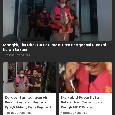
Mangkir, Eks Direktur Perumda Tirta Bhagasasi Dicekal
Kejari Bekasi
1 minggu yang lalu
Korupsi Sambungan Air
Eks Kabid Pasar Kota
Bersih Rugikan Negara
Bekasi Jadi Tersangka
Rp4,5 Miliar, Tiga Pejabat
Pungli MCK Pasar
Perumda Dijerat
Bantargebang
1 minggu yang lalu
4 minggu yang lalu