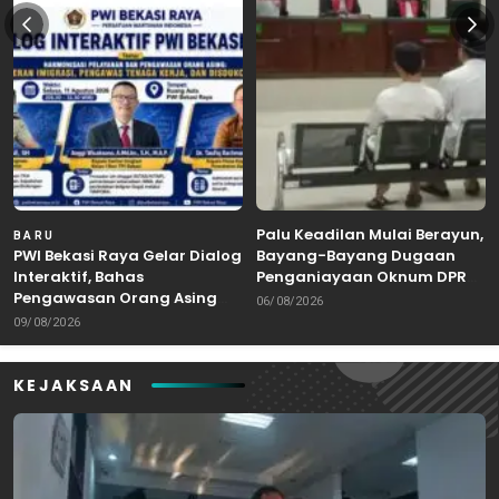
Palu Keadilan Mulai Berayun,
BARU
PWI Bekasi Raya Gelar Dialog
Bayang-Bayang Dugaan
Interaktif, Bahas
Penganiayaan Oknum DPRD
Pengawasan Orang Asing
Bekasi Masuk Meja Hijau
06/08/2026
dan Tenaga Kerja
09/08/2026
KEJAKSAAN