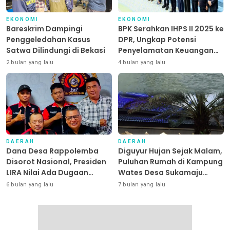
EKONOMI
EKONOMI
Bareskrim Dampingi
BPK Serahkan IHPS II 2025 ke
Penggeledahan Kasus
DPR, Ungkap Potensi
Satwa Dilindungi di Bekasi
Penyelamatan Keuangan
Negara Puluhan Triliun
2 bulan yang lalu
4 bulan yang lalu
DAERAH
DAERAH
Dana Desa Rappolemba
Diguyur Hujan Sejak Malam,
Disorot Nasional, Presiden
Puluhan Rumah di Kampung
LIRA Nilai Ada Dugaan
Wates Desa Sukamaju
Abuse of Power
Tambelang Terendam
6 bulan yang lalu
7 bulan yang lalu
Banjirb