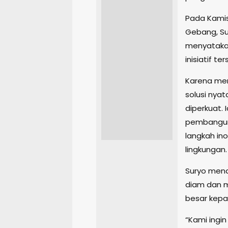
Pada Kamis,
Gebang, Su
menyataka
inisiatif te
Karena men
solusi nyat
diperkuat. 
pembanguna
langkah in
lingkungan.
Suryo mend
diam dan mu
besar kepa
“Kami ingi