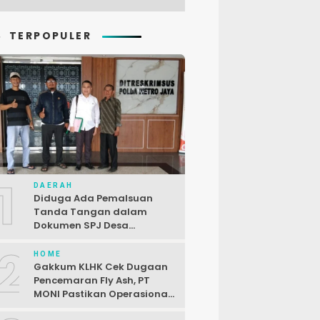
TERPOPULER
1
DAERAH
Diduga Ada Pemalsuan
Tanda Tangan dalam
Dokumen SPJ Desa
Karangjaya, Kasus
2
Dilaporkan ke Polda Metro
HOME
Jaya
Gakkum KLHK Cek Dugaan
Pencemaran Fly Ash, PT
MONI Pastikan Operasional
Sesuai Regulasi