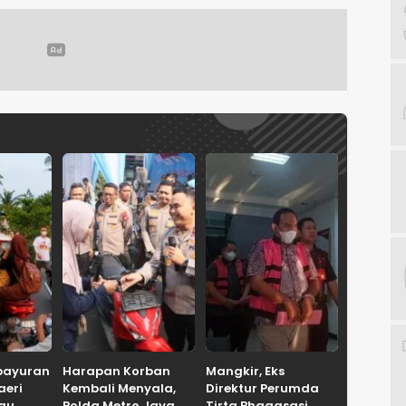
bayuran
Harapan Korban
Mangkir, Eks
aeri
Kembali Menyala,
Direktur Perumda
tau
Polda Metro Jaya
Tirta Bhagasasi