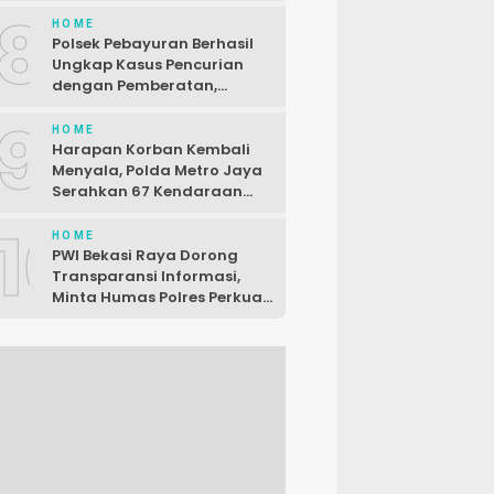
Baru
8
HOME
Polsek Pebayuran Berhasil
Ungkap Kasus Pencurian
dengan Pemberatan,
Seorang Pelaku Dibekuk di
9
Karawang
HOME
Harapan Korban Kembali
Menyala, Polda Metro Jaya
Serahkan 67 Kendaraan
Curian
10
HOME
PWI Bekasi Raya Dorong
Transparansi Informasi,
Minta Humas Polres Perkuat
Komunikasi dengan Media