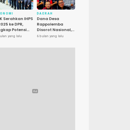
KONOMI
DAERAH
K Serahkan IHPS
Dana Desa
 2025 ke DPR,
Rappolemba
gkap Potensi
Disorot Nasional,
enyelamatan
Presiden LIRA Nilai
ulan yang lalu
6 bulan yang lalu
euangan Negara
Ada Dugaan
luhan Triliun
Abuse of Power