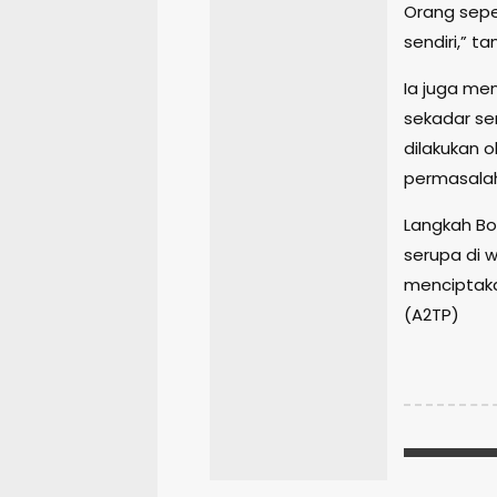
Orang seper
sendiri,” t
Ia juga me
sekadar se
dilakukan o
permasalah
Langkah Bo
serupa di w
menciptaka
(A2TP)