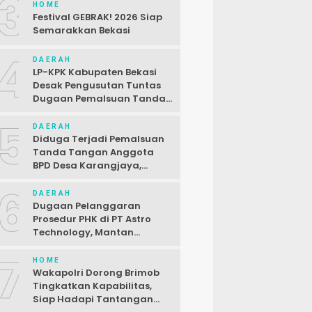
3
HOME
Festival GEBRAK! 2026 Siap
Semarakkan Bekasi
4
DAERAH
LP-KPK Kabupaten Bekasi
Desak Pengusutan Tuntas
Dugaan Pemalsuan Tanda
Tangan SPJ Desa
5
Karangjaya
DAERAH
Diduga Terjadi Pemalsuan
Tanda Tangan Anggota
BPD Desa Karangjaya,
Kasus Dilaporkan ke Polda
6
DAERAH
Dugaan Pelanggaran
Prosedur PHK di PT Astro
Technology, Mantan
Karyawan Siap Gugat
7
HOME
Wakapolri Dorong Brimob
Tingkatkan Kapabilitas,
Siap Hadapi Tantangan