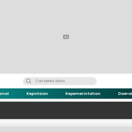
onal
Kepolisian
Kepemerintahan
Daera