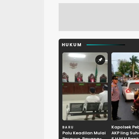
HUKUM
Kapolsek Pe
BARU
Palu Keadilan Mulai
AKP Iing Suh
Berayun, Bayang-
S.H.M.H Pan