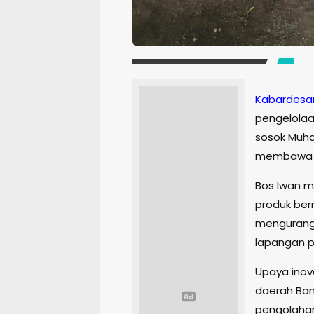
Kabardesa
pengelolaa
sosok Muha
membawa 
Bos Iwan m
produk ber
mengurangi
lapangan p
Upaya inova
daerah Ban
pengolahan