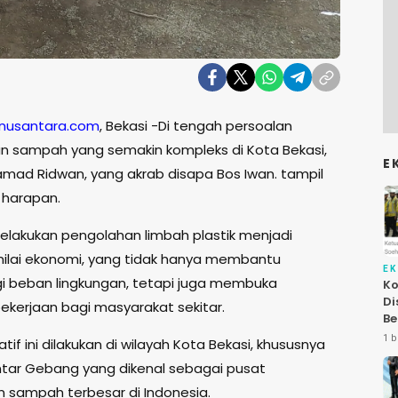
nusantara.com
, Bekasi -Di tengah persoalan
n sampah yang semakin kompleks di Kota Bekasi,
E
mad Ridwan, yang akrab disapa Bos Iwan. tampil
harapan.
elakukan pengolahan limbah plastik menjadi
nilai ekonomi, yang tidak hanya membantu
E
 beban lingkungan, tetapi juga membuka
Ko
Di
ekerjaan bagi masyarakat sekitar.
Be
Le
1 b
tif ini dilakukan di wilayah Kota Bekasi, khususnya
At
tar Gebang yang dikenal sebagai pusat
 sampah terbesar di Indonesia.