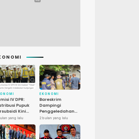
KONOMI
KONOMI
EKONOMI
misi IV DPR:
Bareskrim
stribusi Pupuk
Dampingi
rsubsidi Kini
Penggeledahan
bih Cepat, 145
Kasus Satwa
ulan yang lalu
2 bulan yang lalu
uran Dipangkas
Dilindungi di
Bekasi