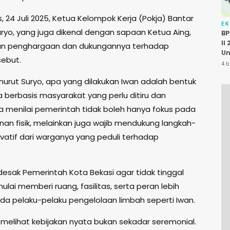
 24 Juli 2025, Ketua Kelompok Kerja (Pokja) Bantar
E
ryo, yang juga dikenal dengan sapaan Ketua Aing,
BP
II
n penghargaan dan dukungannya terhadap
Un
rsebut.
P
4 b
K
urut Suryo, apa yang dilakukan Iwan adalah bentuk
Pu
a berbasis masyarakat yang perlu ditiru dan
Ia menilai pemerintah tidak boleh hanya fokus pada
n fisik, melainkan juga wajib mendukung langkah-
ovatif dari warganya yang peduli terhadap
esak Pemerintah Kota Bekasi agar tidak tinggal
lai memberi ruang, fasilitas, serta peran lebih
da pelaku-pelaku pengelolaan limbah seperti Iwan.
n melihat kebijakan nyata bukan sekadar seremonial.