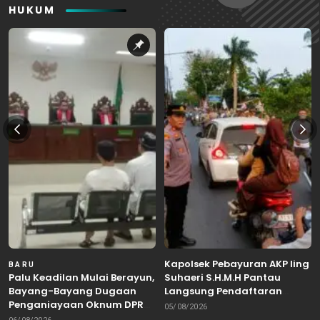
HUKUM
Kapolsek Pebayuran AKP Iing
BARU
Palu Keadilan Mulai Berayun,
Suhaeri S.H.M.H Pantau
Bayang-Bayang Dugaan
Langsung Pendaftaran
Penganiayaan Oknum DPRD
Bakal Calon Kepala Desa di
05/08/2026
Bekasi Masuk Meja Hijau
Karangreja