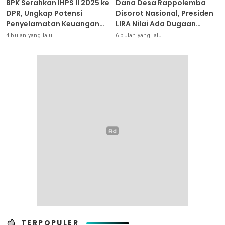
BPK Serahkan IHPS II 2025 ke
Dana Desa Rappolemba
DPR, Ungkap Potensi
Disorot Nasional, Presiden
Penyelamatan Keuangan
LIRA Nilai Ada Dugaan
Negara Puluhan Triliun
Abuse of Power
4 bulan yang lalu
6 bulan yang lalu
TERPOPULER