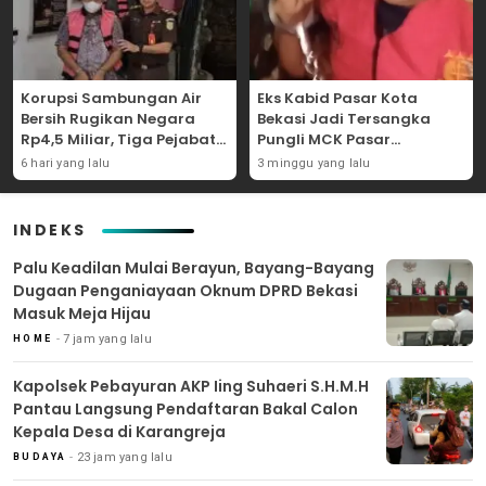
Korupsi Sambungan Air
Eks Kabid Pasar Kota
Bersih Rugikan Negara
Bekasi Jadi Tersangka
Rp4,5 Miliar, Tiga Pejabat
Pungli MCK Pasar
Perumda Dijerat
Bantargebang
6 hari yang lalu
3 minggu yang lalu
INDEKS
Palu Keadilan Mulai Berayun, Bayang-Bayang
Dugaan Penganiayaan Oknum DPRD Bekasi
Masuk Meja Hijau
7 jam yang lalu
HOME
Kapolsek Pebayuran AKP Iing Suhaeri S.H.M.H
Pantau Langsung Pendaftaran Bakal Calon
Kepala Desa di Karangreja
23 jam yang lalu
BUDAYA