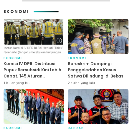
EKONOMI
EKONOMI
EKONOMI
Komisi IV DPR: Distribusi
Bareskrim Dampingi
Pupuk Bersubsidi Kini Lebih
Penggeledahan Kasus
Cepat, 145 Aturan
Satwa Dilindungi di Bekasi
Dipangkas
1 bulan yang lalu
2 bulan yang lalu
EKONOMI
DAERAH