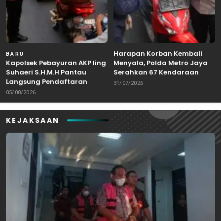
Harapan Korban Kembali
BARU
Kapolsek Pebayuran AKP Iing
Menyala, Polda Metro Jaya
Suhaeri S.H.M.H Pantau
Serahkan 67 Kendaraan
Langsung Pendaftaran
Curian
31/07/2026
Bakal Calon Kepala Desa di
05/08/2026
Karangreja
KEJAKSAAN