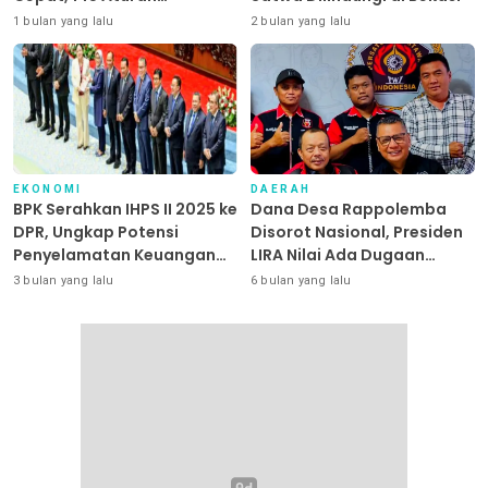
Dipangkas
1 bulan yang lalu
2 bulan yang lalu
EKONOMI
DAERAH
BPK Serahkan IHPS II 2025 ke
Dana Desa Rappolemba
DPR, Ungkap Potensi
Disorot Nasional, Presiden
Penyelamatan Keuangan
LIRA Nilai Ada Dugaan
Negara Puluhan Triliun
Abuse of Power
3 bulan yang lalu
6 bulan yang lalu