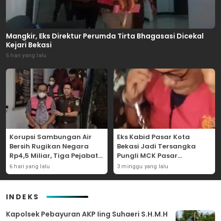
Mangkir, Eks Direktur Perumda Tirta Bhagasasi Dicekal
Kejari Bekasi
6 hari yang lalu
Korupsi Sambungan Air
Eks Kabid Pasar Kota
Bersih Rugikan Negara
Bekasi Jadi Tersangka
Rp4,5 Miliar, Tiga Pejabat
Pungli MCK Pasar
Perumda Dijerat
Bantargebang
6 hari yang lalu
3 minggu yang lalu
INDEKS
Kapolsek Pebayuran AKP Iing Suhaeri S.H.M.H