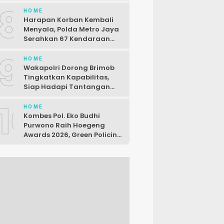
Seorang Pelaku Dibekuk di
8
Karawang
HOME
Harapan Korban Kembali
Menyala, Polda Metro Jaya
Serahkan 67 Kendaraan
Curian
9
HOME
Wakapolri Dorong Brimob
Tingkatkan Kapabilitas,
Siap Hadapi Tantangan
Baru
10
HOME
Kombes Pol. Eko Budhi
Purwono Raih Hoegeng
Awards 2026, Green Policing
Polda Riau Diakui Nasional