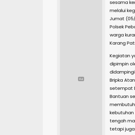
sesama kem
melalui ke
Jumat (05/
Polsek Pe
warga kura
Karang Pat
Kegiatan ya
dipimpin ol
didampingi
Bripka Ata
setempat 
Bantuan se
membutuhk
kebutuhan s
tengah ma
tetapi jug