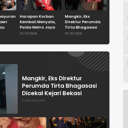
bayuran
Harapan Korban
Mangkir, Eks
aeri
Kembali Menyala,
Direktur Perumda
tau
Polda Metro Jaya
Tirta Bhagasasi
Serahkan 67
Dicekal Kejari Bekasi
31/07/2026
31/07/2026
 Bakal
Kendaraan Curian
a Desa
ja
Mangkir, Eks Direktur
Perumda Tirta Bhagasasi
Dicekal Kejari Bekasi
6 hari yang lalu