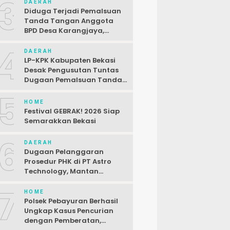
3
DAERAH
Diduga Terjadi Pemalsuan
Tanda Tangan Anggota
BPD Desa Karangjaya,
Kasus Dilaporkan ke Polda
4
DAERAH
LP-KPK Kabupaten Bekasi
Desak Pengusutan Tuntas
Dugaan Pemalsuan Tanda
Tangan SPJ Desa
5
Karangjaya
HOME
Festival GEBRAK! 2026 Siap
Semarakkan Bekasi
6
DAERAH
Dugaan Pelanggaran
Prosedur PHK di PT Astro
Technology, Mantan
Karyawan Siap Gugat
7
HOME
Polsek Pebayuran Berhasil
Ungkap Kasus Pencurian
dengan Pemberatan,