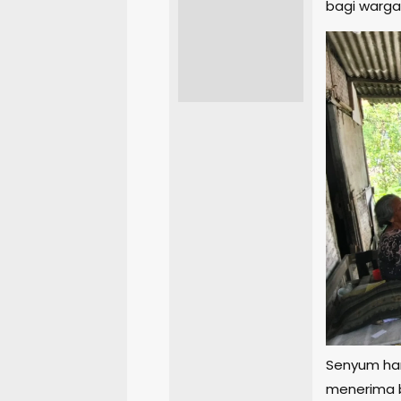
bagi warg
Senyum har
menerima b