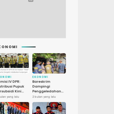
KONOMI
KONOMI
EKONOMI
misi IV DPR:
Bareskrim
stribusi Pupuk
Dampingi
rsubsidi Kini
Penggeledahan
bih Cepat, 145
Kasus Satwa
ulan yang lalu
2 bulan yang lalu
uran Dipangkas
Dilindungi di
Bekasi