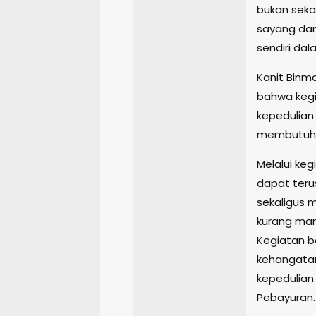
bukan seka
sayang dan
sendiri da
Kanit Binm
bahwa keg
kepedulian
membutuhk
Melalui keg
dapat ter
sekaligus
kurang ma
Kegiatan b
kehangata
kepedulian
Pebayuran.