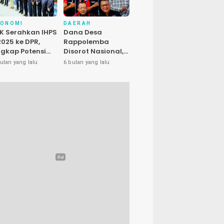
KONOMI
DAERAH
K Serahkan IHPS
Dana Desa
 2025 ke DPR,
Rappolemba
gkap Potensi
Disorot Nasional,
enyelamatan
Presiden LIRA Nilai
ulan yang lalu
6 bulan yang lalu
euangan Negara
Ada Dugaan
luhan Triliun
Abuse of Power