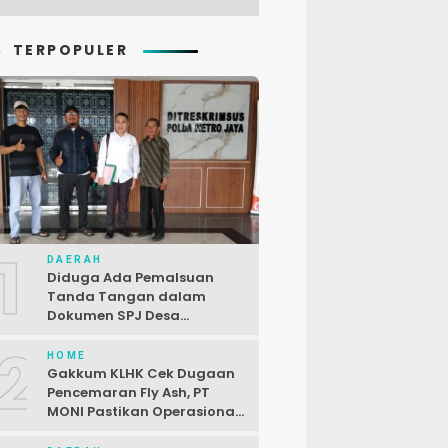
TERPOPULER
1
DAERAH
Diduga Ada Pemalsuan
Tanda Tangan dalam
Dokumen SPJ Desa
Karangjaya, Kasus
2
Dilaporkan ke Polda Metro
HOME
Jaya
Gakkum KLHK Cek Dugaan
Pencemaran Fly Ash, PT
MONI Pastikan Operasional
Sesuai Regulasi