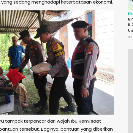
a yang sedang menghadapi keterbatasan ekonomi.
E
BP
II
Un
P
4 b
K
Pu
u tampak terpancar dari wajah Ibu Remi saat
antuan tersebut. Baginya, bantuan yang diberikan