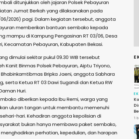
bali ditunjukkan oleh jajaran Polsek Pebayuran
giatan Jumat Berkah yang dilaksanakan pada
06/2026) pagi. Dalam kegiatan tersebut, anggota
bayuran memberikan bantuan sembako kepada
ng mampu di Kampung Pengasinan RT 03/06, Desa
ri, Kecamatan Pebayuran, Kabupaten Bekasi.
E
ng dimulai sekitar pukul 09.30 WIB tersebut
eh Kanit Binmas Polsek Pebayuran, Aiptu Triyono,
 Bhabinkamtibmas Bripka Jaeni, anggota Sabhara
ng, serta Ketua RT 03 Dawi Sugandi dan Ketua RW
Daman Huri.
E
mbako diberikan kepada Ibu Remi, warga yang
Ko
Di
an uluran tangan untuk membantu memenuhi
Be
ehari-hari. Kehadiran anggota kepolisian di
Le
1 b
At
syarakat bukan hanya membawa paket sembako,
a menghadirkan perhatian, kepedulian, dan harapan