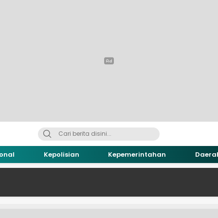
onal
Kepolisian
Kepemerintahan
Daera