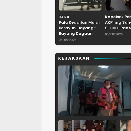
Kapolsek Pe
BARU
Palu Keadilan Mulai
AKP Iing Suh
Berayun, Bayang-
S.H.M.H Pan
Bayang Dugaan
Langsung
05/08/2026
Penganiayaan
Pendaftaran
06/08/2026
Oknum DPRD Bekasi
Calon Kepal
Masuk Meja Hijau
di Karangre
KEJAKSAAN