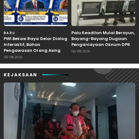
Palu Keadilan Mulai Berayun,
BARU
PWI Bekasi Raya Gelar Dialog
Bayang-Bayang Dugaan
Interaktif, Bahas
Penganiayaan Oknum DPRD
Pengawasan Orang Asing
Bekasi Masuk Meja Hijau
06/08/2026
dan Tenaga Kerja
09/08/2026
KEJAKSAAN