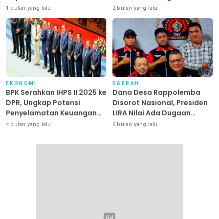
Dipangkas
1 bulan yang lalu
2 bulan yang lalu
EKONOMI
DAERAH
BPK Serahkan IHPS II 2025 ke
Dana Desa Rappolemba
DPR, Ungkap Potensi
Disorot Nasional, Presiden
Penyelamatan Keuangan
LIRA Nilai Ada Dugaan
Negara Puluhan Triliun
Abuse of Power
4 bulan yang lalu
6 bulan yang lalu