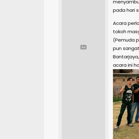
menyambut 
pada hari 
Acara perl
tokoh masy
(Pemuda pe
pun sangat
Bantarjaya
acara ini h