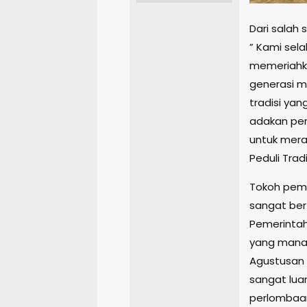
Dari salah
” Kami sel
memeriahka
generasi m
tradisi yan
adakan per
untuk mera
Peduli Trad
Tokoh pemu
sangat ber
Pemerintah
yang mana 
Agustusan 
sangat lua
perlombaan