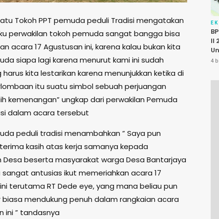
 satu Tokoh PPT pemuda peduli Tradisi mengatakan
E
BP
aku perwakilan tokoh pemuda sangat bangga bisa
II
n acara 17 Agustusan ini, karena kalau bukan kita
Un
P
uda siapa lagi karena menurut kami ini sudah
4 b
K
g harus kita lestarikan karena menunjukkan ketika di
Pu
lombaan itu suatu simbol sebuah perjuangan
ih kemenangan” ungkap dari perwakilan Pemuda
isi dalam acara tersebut
da peduli tradisi menambahkan ” Saya pun
terima kasih atas kerja samanya kepada
 Desa beserta masyarakat warga Desa Bantarjaya
sangat antusias ikut memeriahkan acara 17
ini terutama RT Dede eye, yang mana beliau pun
r biasa mendukung penuh dalam rangkaian acara
 ini ” tandasnya