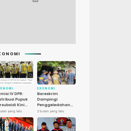
KONOMI
KONOMI
EKONOMI
misi IV DPR:
Bareskrim
stribusi Pupuk
Dampingi
rsubsidi Kini
Penggeledahan
bih Cepat, 145
Kasus Satwa
ulan yang lalu
2 bulan yang lalu
uran Dipangkas
Dilindungi di
Bekasi