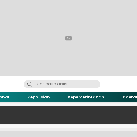
onal
Kepolisian
Kepemerintahan
Daera