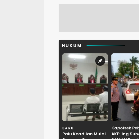
HUKUM
Kapolsek Pe
BARU
Palu Keadilan Mulai
AKP Iing Suh