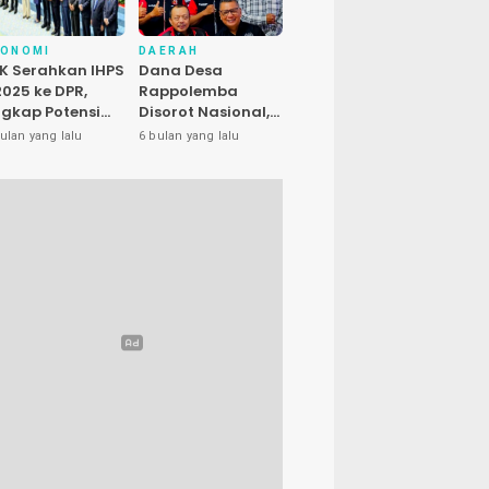
KONOMI
DAERAH
K Serahkan IHPS
Dana Desa
 2025 ke DPR,
Rappolemba
gkap Potensi
Disorot Nasional,
enyelamatan
Presiden LIRA Nilai
ulan yang lalu
6 bulan yang lalu
euangan Negara
Ada Dugaan
luhan Triliun
Abuse of Power