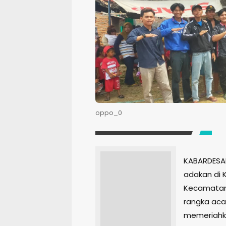
oppo_0
KABARDESA
adakan di 
Kecamatan
rangka aca
memeriahka