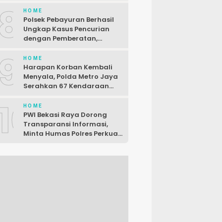
Baru
8
HOME
Polsek Pebayuran Berhasil
Ungkap Kasus Pencurian
dengan Pemberatan,
Seorang Pelaku Dibekuk di
9
Karawang
HOME
Harapan Korban Kembali
Menyala, Polda Metro Jaya
Serahkan 67 Kendaraan
Curian
10
HOME
PWI Bekasi Raya Dorong
Transparansi Informasi,
Minta Humas Polres Perkuat
Komunikasi dengan Media