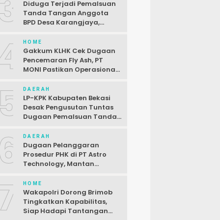
3
Diduga Terjadi Pemalsuan
Tanda Tangan Anggota
BPD Desa Karangjaya,
Kasus Dilaporkan ke Polda
4
HOME
Gakkum KLHK Cek Dugaan
Pencemaran Fly Ash, PT
MONI Pastikan Operasional
Sesuai Regulasi
5
DAERAH
LP-KPK Kabupaten Bekasi
Desak Pengusutan Tuntas
Dugaan Pemalsuan Tanda
Tangan SPJ Desa
6
Karangjaya
DAERAH
Dugaan Pelanggaran
Prosedur PHK di PT Astro
Technology, Mantan
Karyawan Siap Gugat
7
HOME
Wakapolri Dorong Brimob
Tingkatkan Kapabilitas,
Siap Hadapi Tantangan