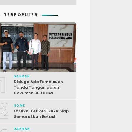
TERPOPULER
1
DAERAH
Diduga Ada Pemalsuan
Tanda Tangan dalam
Dokumen SPJ Desa
Karangjaya, Kasus
2
Dilaporkan ke Polda Metro
HOME
Jaya
Festival GEBRAK! 2026 Siap
Semarakkan Bekasi
DAERAH