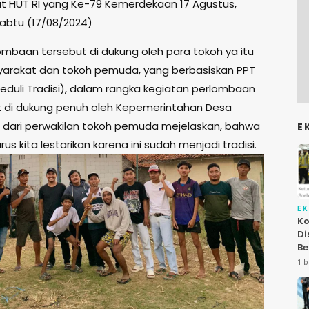
HUT RI yang Ke-79 Kemerdekaan 17 Agustus,
sabtu (17/08/2024)
ombaan tersebut di dukung oleh para tokoh ya itu
arakat dan tokoh pemuda, yang berbasiskan PPT
duli Tradisi), dalam rangka kegiatan perlombaan
 di dukung penuh oleh Kepemerintahan Desa
, dari perwakilan tokoh pemuda mejelaskan, bahwa
E
arus kita lestarikan karena ini sudah menjadi tradisi.
E
Ko
Di
Be
Le
1 b
At