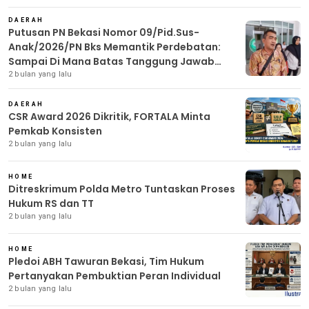
DAERAH
Putusan PN Bekasi Nomor 09/Pid.Sus-
Anak/2026/PN Bks Memantik Perdebatan:
Sampai Di Mana Batas Tanggung Jawab
Pidana Anak?
2 bulan yang lalu
DAERAH
CSR Award 2026 Dikritik, FORTALA Minta
Pemkab Konsisten
2 bulan yang lalu
HOME
Ditreskrimum Polda Metro Tuntaskan Proses
Hukum RS dan TT
2 bulan yang lalu
HOME
Pledoi ABH Tawuran Bekasi, Tim Hukum
Pertanyakan Pembuktian Peran Individual
2 bulan yang lalu