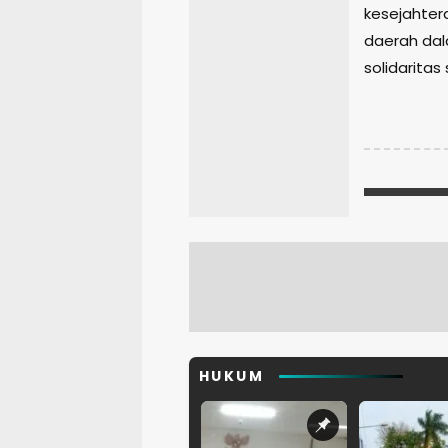
kesejahter
daerah da
solidaritas
HUKUM