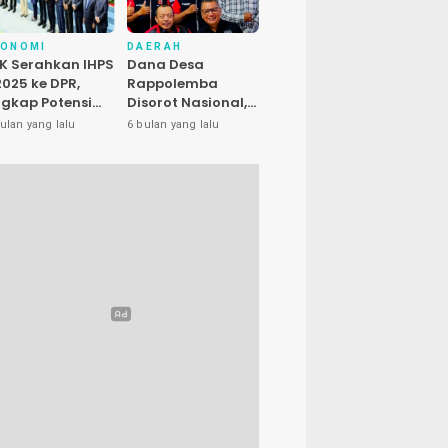
KONOMI
DAERAH
K Serahkan IHPS
Dana Desa
 2025 ke DPR,
Rappolemba
gkap Potensi
Disorot Nasional,
enyelamatan
Presiden LIRA Nilai
ulan yang lalu
6 bulan yang lalu
euangan Negara
Ada Dugaan
luhan Triliun
Abuse of Power