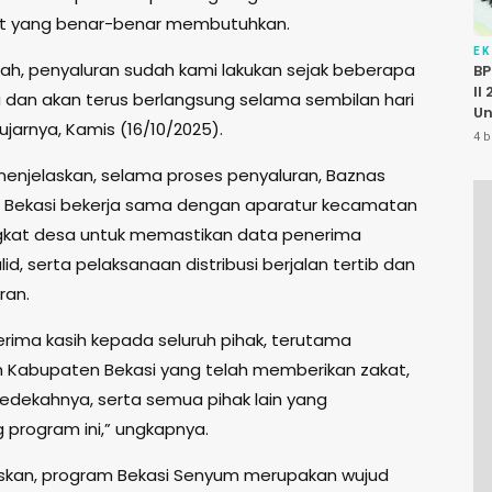
t yang benar-benar membutuhkan.
E
llah, penyaluran sudah kami lakukan sejak beberapa
BP
II
u dan akan terus berlangsung selama sembilan hari
Un
ujarnya, Kamis (16/10/2025).
P
4 b
K
menjelaskan, selama proses penyaluran, Baznas
Pu
 Bekasi bekerja sama dengan aparatur kecamatan
gkat desa untuk memastikan data penerima
id, serta pelaksanaan distribusi berjalan tertib dan
ran.
erima kasih kepada seluruh pihak, terutama
 Kabupaten Bekasi yang telah memberikan zakat,
 sedekahnya, serta semua pihak lain yang
program ini,” ungkapnya.
skan, program Bekasi Senyum merupakan wujud