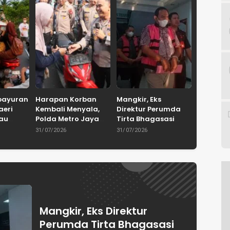
bayuran
Harapan Korban
Mangkir, Eks
aeri
Kembali Menyala,
Direktur Perumda
tau
Polda Metro Jaya
Tirta Bhagasasi
Serahkan 67
Dicekal Kejari Bekasi
31/07/2026
31/07/2026
 Bakal
Kendaraan Curian
a Desa
ja
Mangkir, Eks Direktur
Perumda Tirta Bhagasasi