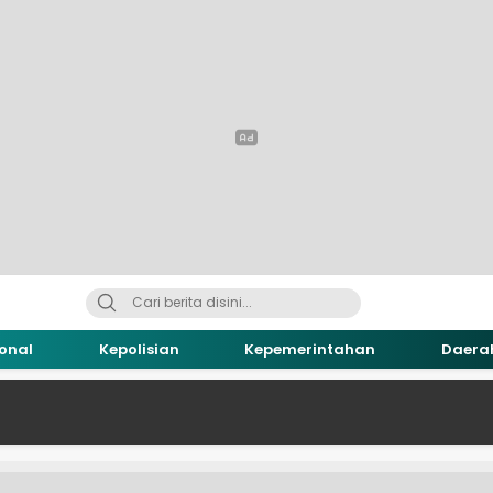
onal
Kepolisian
Kepemerintahan
Daera