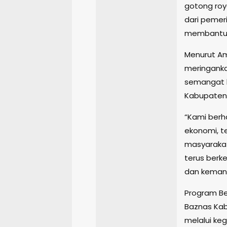
gotong royo
dari pemer
membantu 
Menurut Am
meringank
semangat k
Kabupaten 
“Kami berh
ekonomi, t
masyarakat
terus berk
dan kemanu
Program Be
Baznas Ka
melalui ke