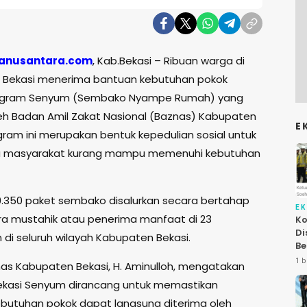
anusantara.com
, Kab.Bekasi – Ribuan warga di
 Bekasi menerima bantuan kebutuhan pokok
rogram Senyum (Sembako Nyampe Rumah) yang
eh Badan Amil Zakat Nasional (Baznas) Kabupaten
E
gram ini merupakan bentuk kepedulian sosial untuk
masyarakat kurang mampu memenuhi kebutuhan
.350 paket sembako disalurkan secara bertahap
E
a mustahik atau penerima manfaat di 23
Ko
Di
di seluruh wilayah Kabupaten Bekasi.
Be
Le
1 b
as Kabupaten Bekasi, H. Aminulloh, mengatakan
At
kasi Senyum dirancang untuk memastikan
butuhan pokok dapat langsung diterima oleh