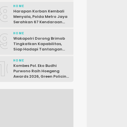
Seorang Pelaku Dibekuk di
8
Karawang
HOME
Harapan Korban Kembali
Menyala, Polda Metro Jaya
Serahkan 67 Kendaraan
Curian
9
HOME
Wakapolri Dorong Brimob
Tingkatkan Kapabilitas,
Siap Hadapi Tantangan
Baru
10
HOME
Kombes Pol. Eko Budhi
Purwono Raih Hoegeng
Awards 2026, Green Policing
Polda Riau Diakui Nasional