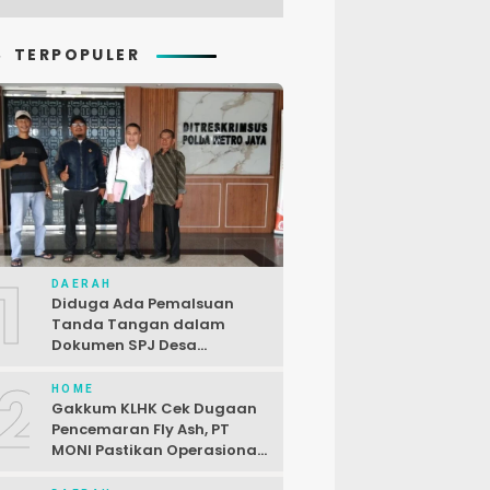
TERPOPULER
1
DAERAH
Diduga Ada Pemalsuan
Tanda Tangan dalam
Dokumen SPJ Desa
Karangjaya, Kasus
2
Dilaporkan ke Polda Metro
HOME
Jaya
Gakkum KLHK Cek Dugaan
Pencemaran Fly Ash, PT
MONI Pastikan Operasional
Sesuai Regulasi