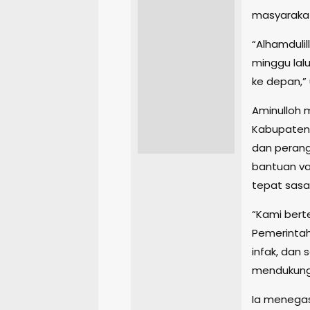
masyaraka
“Alhamduli
minggu lal
ke depan,” 
Aminulloh 
Kabupaten
dan peran
bantuan val
tepat sasa
“Kami bert
Pemerintah
infak, dan
mendukung 
Ia menega