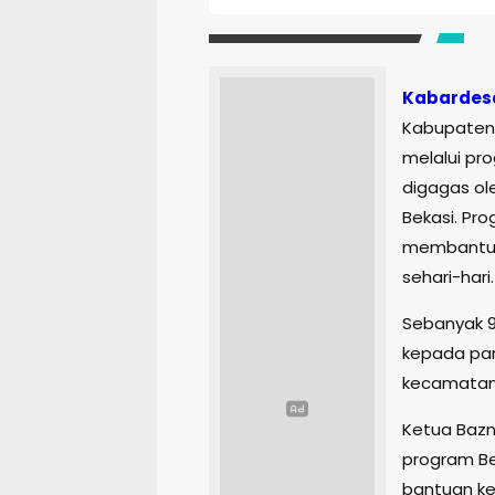
Kabardes
Kabupaten
melalui p
digagas ol
Bekasi. Pro
membantu 
sehari-hari.
Sebanyak 9
kepada par
kecamatan 
Ketua Bazn
program Be
bantuan ke