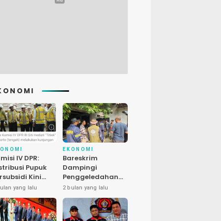
KONOMI
KONOMI
EKONOMI
misi IV DPR:
Bareskrim
stribusi Pupuk
Dampingi
rsubsidi Kini
Penggeledahan
bih Cepat, 145
Kasus Satwa
ulan yang lalu
2 bulan yang lalu
uran Dipangkas
Dilindungi di
Bekasi