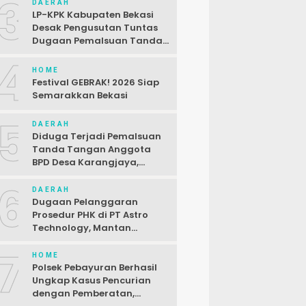
3
DAERAH
LP-KPK Kabupaten Bekasi
Desak Pengusutan Tuntas
Dugaan Pemalsuan Tanda
Tangan SPJ Desa
4
Karangjaya
HOME
Festival GEBRAK! 2026 Siap
Semarakkan Bekasi
5
DAERAH
Diduga Terjadi Pemalsuan
Tanda Tangan Anggota
BPD Desa Karangjaya,
Kasus Dilaporkan ke Polda
6
DAERAH
Dugaan Pelanggaran
Prosedur PHK di PT Astro
Technology, Mantan
Karyawan Siap Gugat
7
HOME
Polsek Pebayuran Berhasil
Ungkap Kasus Pencurian
dengan Pemberatan,