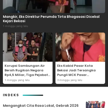
Mangkir, Eks Direktur Perumda Tirta Bhagasasi Dicekal
Kejari Bekasi
1 minggu yang lalu
Korupsi Sambungan Air
Eks Kabid Pasar Kota
Bersih Rugikan Negara
Bekasi Jadi Tersangka
Rp4,5 Miliar, Tiga Pejabat
Pungli MCK Pasar
Perumda Dijerat
Bantargebang
1 minggu yang lalu
3 minggu yang lalu
INDEKS
Mengangkat Cita Rasa Lokal, Gebrak 2026