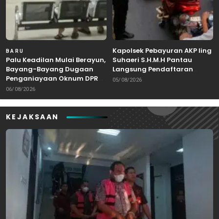
Kapolsek Pebayuran AKP Iing
BARU
Palu Keadilan Mulai Berayun,
Suhaeri S.H.M.H Pantau
Bayang-Bayang Dugaan
Langsung Pendaftaran
Penganiayaan Oknum DPRD
Bakal Calon Kepala Desa di
05/08/2026
Bekasi Masuk Meja Hijau
Karangreja
06/08/2026
KEJAKSAAN