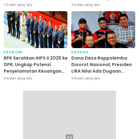
Dipangkas
1 bulan yang lalu
2 bulan yang lalu
EKONOMI
DAERAH
BPK Serahkan IHPS II 2025 ke
Dana Desa Rappolemba
DPR, Ungkap Potensi
Disorot Nasional, Presiden
Penyelamatan Keuangan
LIRA Nilai Ada Dugaan
Negara Puluhan Triliun
Abuse of Power
4 bulan yang lalu
6 bulan yang lalu