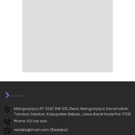
Mangunjaya, RT 009/ RW 010, Desa; Mangunjaya, Kecamatan
Tambun Selatan, Kabupaten Bekasi, Jawa Barat Kode Pos 17510
Phone: 021 xxx xxxx
redaksi@mail.com (Redaksi)