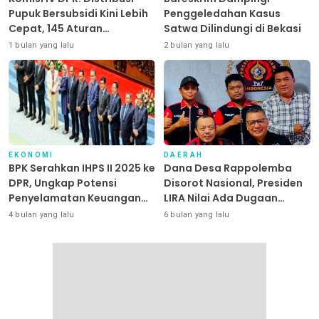
Pupuk Bersubsidi Kini Lebih
Penggeledahan Kasus
Cepat, 145 Aturan
Satwa Dilindungi di Bekasi
Dipangkas
1 bulan yang lalu
2 bulan yang lalu
EKONOMI
DAERAH
BPK Serahkan IHPS II 2025 ke
Dana Desa Rappolemba
DPR, Ungkap Potensi
Disorot Nasional, Presiden
Penyelamatan Keuangan
LIRA Nilai Ada Dugaan
Negara Puluhan Triliun
Abuse of Power
4 bulan yang lalu
6 bulan yang lalu