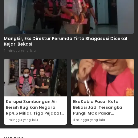
Mangkir, Eks Direktur Perumda Tirta Bhagasasi Dicekal
Kejari Bekasi
1 minggu yang lalu
Korupsi Sambungan Air
Eks Kabid Pasar Kota
Bersih Rugikan Negara
Bekasi Jadi Tersangka
Rp4,5 Miliar, Tiga Pejabat
Pungli MCK Pasar
Perumda Dijerat
Bantargebang
1 minggu yang lalu
4 minggu yang lalu