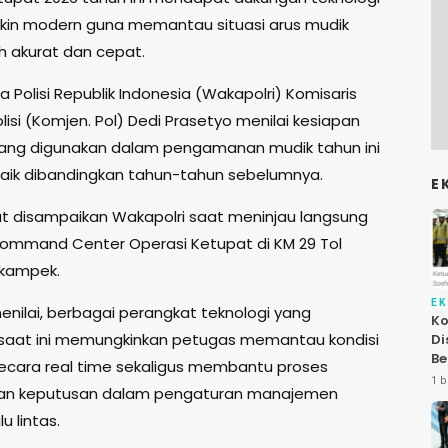
in modern guna memantau situasi arus mudik
h akurat dan cepat.
a Polisi Republik Indonesia (Wakapolri) Komisaris
lisi (Komjen. Pol) Dedi Prasetyo menilai kesiapan
yang digunakan dalam pengamanan mudik tahun ini
 baik dibandingkan tahun-tahun sebelumnya.
E
ut disampaikan Wakapolri saat meninjau langsung
ommand Center Operasi Ketupat di KM 29 Tol
ikampek.
E
enilai, berbagai perangkat teknologi yang
Ko
saat ini memungkinkan petugas memantau kondisi
Di
Be
 secara real time sekaligus membantu proses
Le
1 b
an keputusan dalam pengaturan manajemen
At
u lintas.