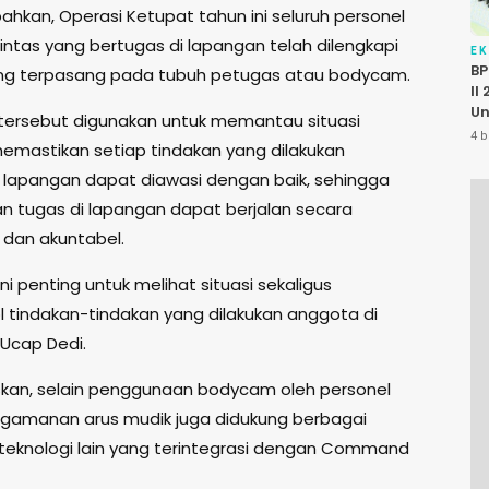
hkan, Operasi Ketupat tahun ini seluruh personel
u lintas yang bertugas di lapangan telah dilengkapi
E
BP
ng terpasang pada tubuh petugas atau bodycam.
II
Un
tersebut digunakan untuk memantau situasi
P
4 b
memastikan setiap tindakan yang dilakukan
K
Pu
 lapangan dapat diawasi dengan baik, sehingga
n tugas di lapangan dapat berjalan secara
 dan akuntabel.
i penting untuk melihat situasi sekaligus
 tindakan-tindakan yang dilakukan anggota di
 Ucap Dedi.
skan, selain penggunaan bodycam oleh personel
engamanan arus mudik juga didukung berbagai
teknologi lain yang terintegrasi dengan Command