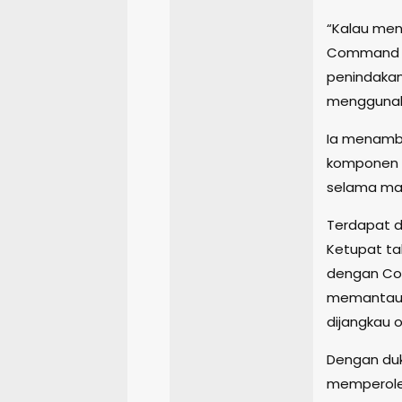
“Kalau menu
Command Ce
penindakan 
menggunaka
Ia menamb
komponen p
selama ma
Terdapat d
Ketupat ta
dengan Co
memantau ko
dijangkau 
Dengan duk
memperoleh