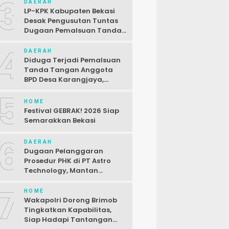
3
DAERAH
LP-KPK Kabupaten Bekasi
Desak Pengusutan Tuntas
Dugaan Pemalsuan Tanda
Tangan SPJ Desa
4
Karangjaya
DAERAH
Diduga Terjadi Pemalsuan
Tanda Tangan Anggota
BPD Desa Karangjaya,
Kasus Dilaporkan ke Polda
5
HOME
Festival GEBRAK! 2026 Siap
Semarakkan Bekasi
6
DAERAH
Dugaan Pelanggaran
Prosedur PHK di PT Astro
Technology, Mantan
Karyawan Siap Gugat
7
HOME
Wakapolri Dorong Brimob
Tingkatkan Kapabilitas,
Siap Hadapi Tantangan