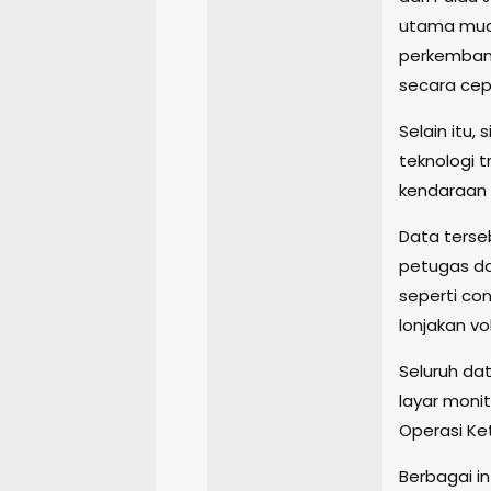
utama mudi
perkembang
secara cep
Selain itu
teknologi 
kendaraan 
Data terseb
petugas da
seperti co
lonjakan v
Seluruh da
layar moni
Operasi Ke
Berbagai i