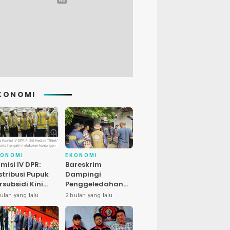
KONOMI
KONOMI
EKONOMI
misi IV DPR:
Bareskrim
stribusi Pupuk
Dampingi
rsubsidi Kini
Penggeledahan
bih Cepat, 145
Kasus Satwa
ulan yang lalu
2 bulan yang lalu
uran Dipangkas
Dilindungi di
Bekasi