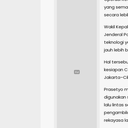
yang semak
secara lebi
Wakil Kepal
Jenderal Po
teknologi 
jauh lebih
Hal terseb
kesiapan C
Jakarta–C
Prasetyo m
digunakan 
lalu lintas
pengambil
rekayasa lal