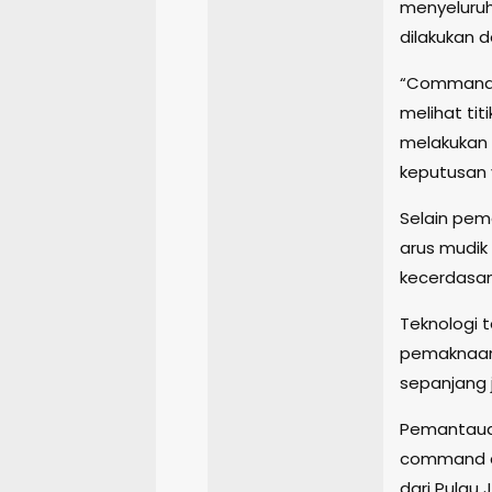
menyeluruh 
dilakukan 
“Command C
melihat tit
melakukan 
keputusan y
Selain pe
arus mudik 
kecerdasan 
Teknologi 
pemaknaan s
sepanjang j
Pemantauan
command ce
dari Pulau 