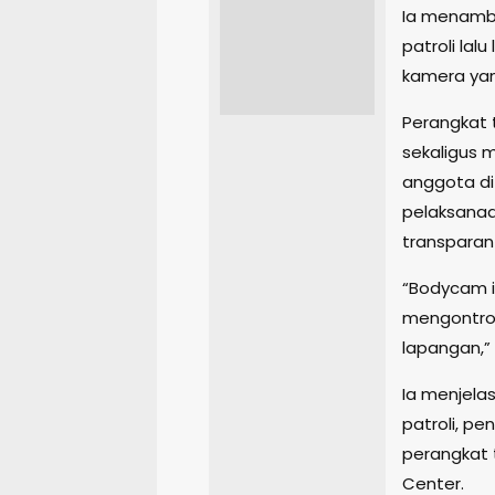
Ia menamba
patroli lal
kamera ya
Perangkat 
sekaligus 
anggota di
pelaksanaa
transparan
“Bodycam in
mengontrol
lapangan,”
Ia menjela
patroli, p
perangkat 
Center.