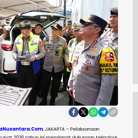
aNusantara.Com
,
JAKARTA
– Pelaksanaan
tupat 2026 tahun ini mendapat dukungan teknologi