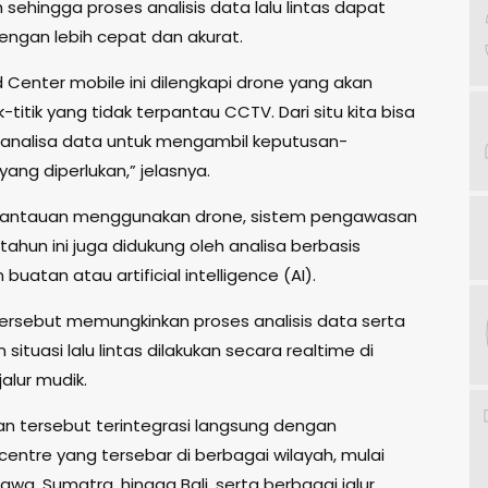
sehingga proses analisis data lalu lintas dapat
dengan lebih cepat dan akurat.
enter mobile ini dilengkapi drone yang akan
ik-titik yang tidak terpantau CCTV. Dari situ kita bisa
analisa data untuk mengambil keputusan-
ang diperlukan,” jelasnya.
mantauan menggunakan drone, sistem pengawasan
tahun ini juga didukung oleh analisa berbasis
buatan atau artificial intelligence (AI).
tersebut memungkinkan proses analisis data serta
ituasi lalu lintas dilakukan secara realtime di
alur mudik.
 tersebut terintegrasi langsung dengan
ntre yang tersebar di berbagai wilayah, mulai
Jawa, Sumatra, hingga Bali, serta berbagai jalur