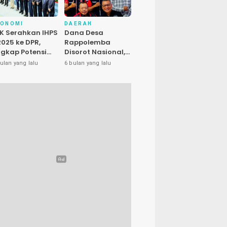
KONOMI
DAERAH
K Serahkan IHPS
Dana Desa
 2025 ke DPR,
Rappolemba
gkap Potensi
Disorot Nasional,
enyelamatan
Presiden LIRA Nilai
ulan yang lalu
6 bulan yang lalu
euangan Negara
Ada Dugaan
luhan Triliun
Abuse of Power