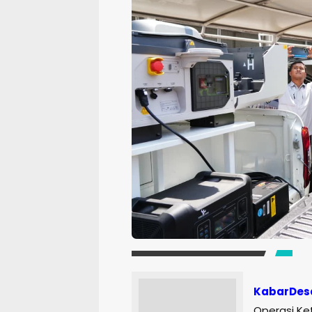
KabarDes
Operasi Ke