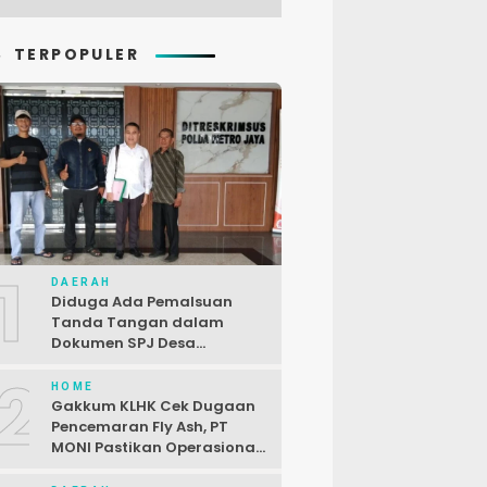
TERPOPULER
1
DAERAH
Diduga Ada Pemalsuan
Tanda Tangan dalam
Dokumen SPJ Desa
Karangjaya, Kasus
2
Dilaporkan ke Polda Metro
HOME
Jaya
Gakkum KLHK Cek Dugaan
Pencemaran Fly Ash, PT
MONI Pastikan Operasional
Sesuai Regulasi