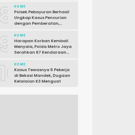
Baru
8
HOME
Polsek Pebayuran Berhasil
Ungkap Kasus Pencurian
dengan Pemberatan,
Seorang Pelaku Dibekuk di
9
Karawang
HOME
Harapan Korban Kembali
Menyala, Polda Metro Jaya
Serahkan 67 Kendaraan
Curian
10
HOME
Kasus Tewasnya 5 Pekerja
di Bekasi Mandek, Dugaan
Kelalaian K3 Menguat