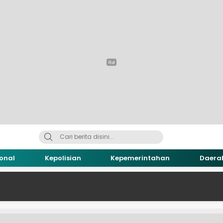
onal
Kepolisian
Kepemerintahan
Daera