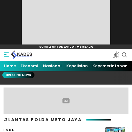
Home
Kabar Desa Nusantara
Dari Desa Untuk Negeri
Ekonomi
Nasional
Kepolisian
Kepemerintahan
BREAKING NEWS
#LANTAS POLDA METO JAYA
HOME