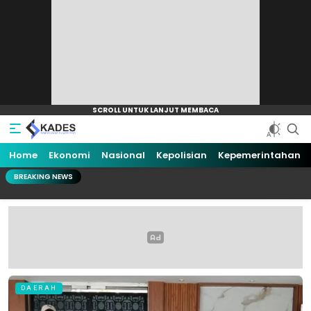
Home
Ekonomi
Nasional
Kepolisian
Kepemerintahan
BREAKING NEWS
DAERAH