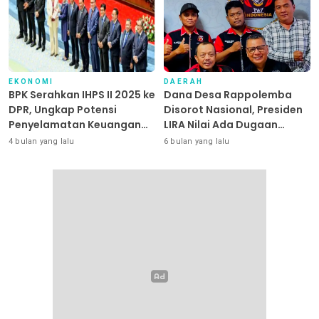
EKONOMI
DAERAH
BPK Serahkan IHPS II 2025 ke
Dana Desa Rappolemba
DPR, Ungkap Potensi
Disorot Nasional, Presiden
Penyelamatan Keuangan
LIRA Nilai Ada Dugaan
Negara Puluhan Triliun
Abuse of Power
4 bulan yang lalu
6 bulan yang lalu