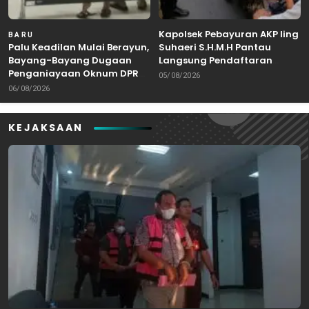
Kapolsek Pebayuran AKP Iing
BARU
Palu Keadilan Mulai Berayun,
Suhaeri S.H.M.H Pantau
Bayang-Bayang Dugaan
Langsung Pendaftaran
Penganiayaan Oknum DPRD
Bakal Calon Kepala Desa di
05/08/2026
Bekasi Masuk Meja Hijau
Karangreja
06/08/2026
KEJAKSAAN