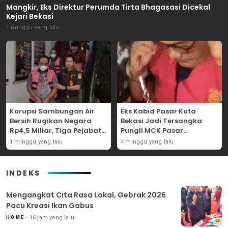
Mangkir, Eks Direktur Perumda Tirta Bhagasasi Dicekal
Kejari Bekasi
1 minggu yang lalu
Korupsi Sambungan Air
Eks Kabid Pasar Kota
Bersih Rugikan Negara
Bekasi Jadi Tersangka
Rp4,5 Miliar, Tiga Pejabat
Pungli MCK Pasar
Perumda Dijerat
Bantargebang
1 minggu yang lalu
4 minggu yang lalu
INDEKS
Mengangkat Cita Rasa Lokal, Gebrak 2026
Pacu Kreasi Ikan Gabus
16 jam yang lalu
HOME